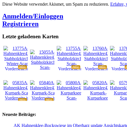
Diese Website verwendet Akismet, um Spam zu reduzieren.
Erfahre,
Anmelden/Einloggen
Registrieren
Letzte geladenen Karten
NEU
NEU
NEU
NEU
NEU
NEU
NEU
NEU
Neueste Beiträge:
AK Hahnenklee-Bockswiese im Oberharz update Ansichtskart