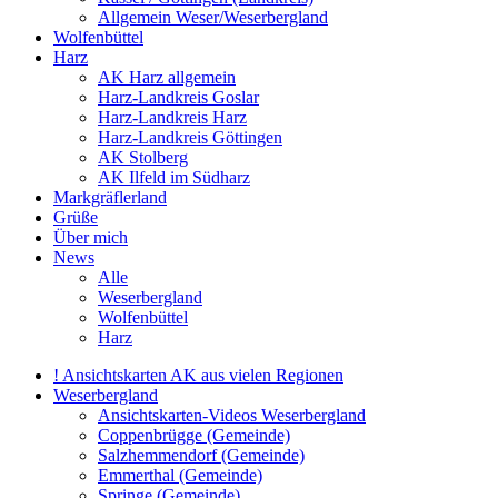
Allgemein Weser/Weserbergland
Wolfenbüttel
Harz
AK Harz allgemein
Harz-Landkreis Goslar
Harz-Landkreis Harz
Harz-Landkreis Göttingen
AK Stolberg
AK Ilfeld im Südharz
Markgräflerland
Grüße
Über mich
News
Alle
Weserbergland
Wolfenbüttel
Harz
! Ansichtskarten AK aus vielen Regionen
Weserbergland
Ansichtskarten-Videos Weserbergland
Coppenbrügge (Gemeinde)
Salzhemmendorf (Gemeinde)
Emmerthal (Gemeinde)
Springe (Gemeinde)