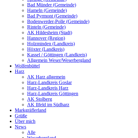
Bad Münder (Gemeinde)
Hameln (Gemeinde)
Bad Pyrmont (Gemeinde)
Bodenwerder-Polle (Gemeinde)
Rinteln (Gemeinde)
AK Hildesheim (Stadt)
Hannover (Region)
Holzminden (Landkreis)
Höxter (Landkreis)
Kassel / Göttingen (Landkreis)
Allgemein Weser/Weserbergland
Wolfenbüttel
Harz
AK Harz allgemein
Harz-Landkreis Goslar
Harz-Landkreis Harz
Harz-Landkreis Göttingen
AK Stolberg
AK Ilfeld im Südharz
Markgräflerland
Grüße
Über mich
News
Alle
Weserbergland