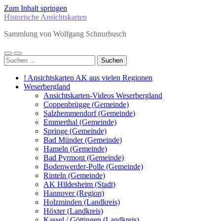
Zum Inhalt springen
Historische Ansichtskarten
Sammlung von Wolfgang Schnurbusch
Mobile-
Suchfeld
Suchen
Menü
ein-/ausblenden
nach:
ein-/ausblenden
! Ansichtskarten AK aus vielen Regionen
Weserbergland
Ansichtskarten-Videos Weserbergland
Coppenbrügge (Gemeinde)
Salzhemmendorf (Gemeinde)
Emmerthal (Gemeinde)
Springe (Gemeinde)
Bad Münder (Gemeinde)
Hameln (Gemeinde)
Bad Pyrmont (Gemeinde)
Bodenwerder-Polle (Gemeinde)
Rinteln (Gemeinde)
AK Hildesheim (Stadt)
Hannover (Region)
Holzminden (Landkreis)
Höxter (Landkreis)
Kassel / Göttingen (Landkreis)