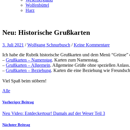
Wolfenbüttel
Harz
Neu: Historische Grußkarten
3. Juli 2021
/
Wolfgang Schnurbusch
/
Keine Kommentare
Ich habe die Rubrik historische Grußkarten und dem Menü “Grüsse” 
–
Grußkarten – Namenstag
. Karten zum Namenstag.
–
Grußkarten – Allgemein
. Allgemeine Grüße ohne speziellen Anlass.
–
Grußkarten – Beziehung
. Karten die eine Beziehung wie Freundsc
Viel Spaß beim stöbern!
Alle
Vorheriger Beitrag
Neu Video: Entdeckertour! Damals auf der Weser Teil 3
Nächster Beitrag