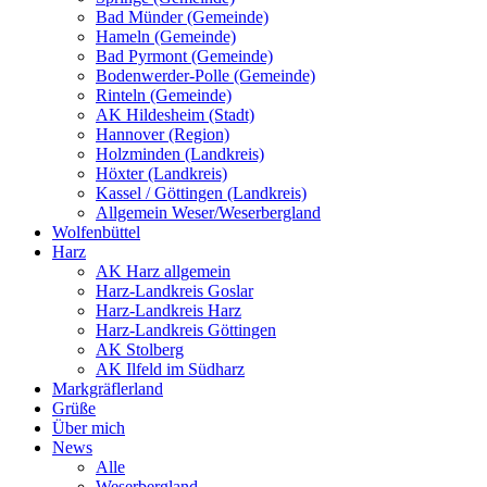
Bad Münder (Gemeinde)
Hameln (Gemeinde)
Bad Pyrmont (Gemeinde)
Bodenwerder-Polle (Gemeinde)
Rinteln (Gemeinde)
AK Hildesheim (Stadt)
Hannover (Region)
Holzminden (Landkreis)
Höxter (Landkreis)
Kassel / Göttingen (Landkreis)
Allgemein Weser/Weserbergland
Wolfenbüttel
Harz
AK Harz allgemein
Harz-Landkreis Goslar
Harz-Landkreis Harz
Harz-Landkreis Göttingen
AK Stolberg
AK Ilfeld im Südharz
Markgräflerland
Grüße
Über mich
News
Alle
Weserbergland