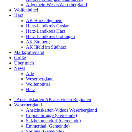
Allgemein Weser/Weserbergland
Wolfenbüttel
Harz
AK Harz allgemein
Harz-Landkreis Goslar
Harz-Landkreis Harz
Harz-Landkreis Göttingen
AK Stolberg
AK Ilfeld im Südharz
Markgräflerland
Grüße
Über mich
News
Alle
Weserbergland
Wolfenbüttel
Harz
! Ansichtskarten AK aus vielen Regionen
Weserbergland
Ansichtskarten-Videos Weserbergland
Coppenbrügge (Gemeinde)
Salzhemmendorf (Gemeinde)
Emmerthal (Gemeinde)
Springe (Gemeinde)