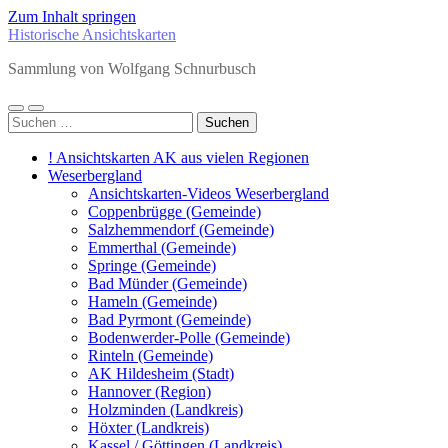
Zum Inhalt springen
Historische Ansichtskarten
Sammlung von Wolfgang Schnurbusch
Mobile-
Suchfeld
Suchen
Menü
ein-/ausblenden
nach:
ein-/ausblenden
! Ansichtskarten AK aus vielen Regionen
Weserbergland
Ansichtskarten-Videos Weserbergland
Coppenbrügge (Gemeinde)
Salzhemmendorf (Gemeinde)
Emmerthal (Gemeinde)
Springe (Gemeinde)
Bad Münder (Gemeinde)
Hameln (Gemeinde)
Bad Pyrmont (Gemeinde)
Bodenwerder-Polle (Gemeinde)
Rinteln (Gemeinde)
AK Hildesheim (Stadt)
Hannover (Region)
Holzminden (Landkreis)
Höxter (Landkreis)
Kassel / Göttingen (Landkreis)