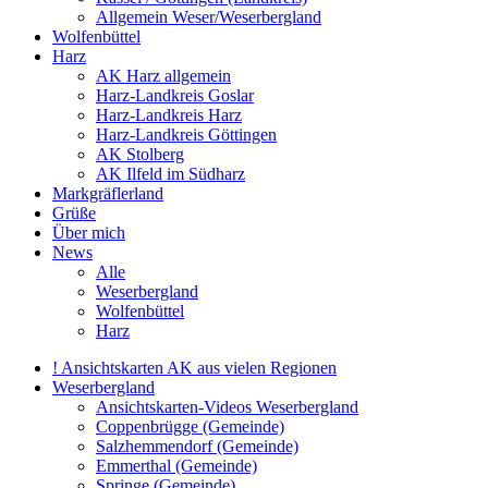
Allgemein Weser/Weserbergland
Wolfenbüttel
Harz
AK Harz allgemein
Harz-Landkreis Goslar
Harz-Landkreis Harz
Harz-Landkreis Göttingen
AK Stolberg
AK Ilfeld im Südharz
Markgräflerland
Grüße
Über mich
News
Alle
Weserbergland
Wolfenbüttel
Harz
! Ansichtskarten AK aus vielen Regionen
Weserbergland
Ansichtskarten-Videos Weserbergland
Coppenbrügge (Gemeinde)
Salzhemmendorf (Gemeinde)
Emmerthal (Gemeinde)
Springe (Gemeinde)