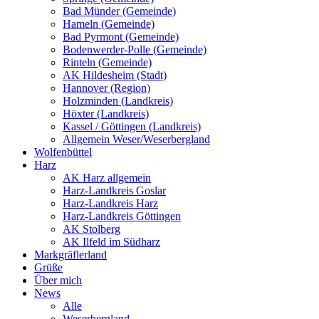
Bad Münder (Gemeinde)
Hameln (Gemeinde)
Bad Pyrmont (Gemeinde)
Bodenwerder-Polle (Gemeinde)
Rinteln (Gemeinde)
AK Hildesheim (Stadt)
Hannover (Region)
Holzminden (Landkreis)
Höxter (Landkreis)
Kassel / Göttingen (Landkreis)
Allgemein Weser/Weserbergland
Wolfenbüttel
Harz
AK Harz allgemein
Harz-Landkreis Goslar
Harz-Landkreis Harz
Harz-Landkreis Göttingen
AK Stolberg
AK Ilfeld im Südharz
Markgräflerland
Grüße
Über mich
News
Alle
Weserbergland