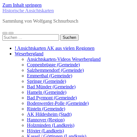
Zum Inhalt springen
Historische Ansichtskarten
Sammlung von Wolfgang Schnurbusch
Mobile-
Suchfeld
Suchen
Menü
ein-/ausblenden
nach:
ein-/ausblenden
! Ansichtskarten AK aus vielen Regionen
Weserbergland
Ansichtskarten-Videos Weserbergland
Coppenbrügge (Gemeinde)
Salzhemmendorf (Gemeinde)
Emmerthal (Gemeinde)
Springe (Gemeinde)
Bad Münder (Gemeinde)
Hameln (Gemeinde)
Bad Pyrmont (Gemeinde)
Bodenwerder-Polle (Gemeinde)
Rinteln (Gemeinde)
AK Hildesheim (Stadt)
Hannover (Region)
Holzminden (Landkreis)
Höxter (Landkreis)
Kassel / Göttingen (Landkreis)