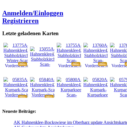
Anmelden/Einloggen
Registrieren
Letzte geladenen Karten
NEU
NEU
NEU
NEU
NEU
NEU
NEU
NEU
Neueste Beiträge:
AK Hahnenklee-Bockswiese im Oberharz update Ansichtskart