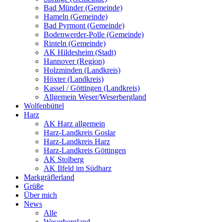
Bad Münder (Gemeinde)
Hameln (Gemeinde)
Bad Pyrmont (Gemeinde)
Bodenwerder-Polle (Gemeinde)
Rinteln (Gemeinde)
AK Hildesheim (Stadt)
Hannover (Region)
Holzminden (Landkreis)
Höxter (Landkreis)
Kassel / Göttingen (Landkreis)
Allgemein Weser/Weserbergland
Wolfenbüttel
Harz
AK Harz allgemein
Harz-Landkreis Goslar
Harz-Landkreis Harz
Harz-Landkreis Göttingen
AK Stolberg
AK Ilfeld im Südharz
Markgräflerland
Grüße
Über mich
News
Alle
Weserbergland