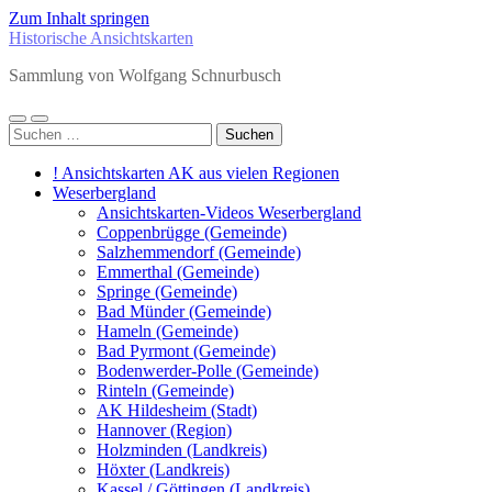
Zum Inhalt springen
Historische Ansichtskarten
Sammlung von Wolfgang Schnurbusch
Mobile-
Suchfeld
Suchen
Menü
ein-/ausblenden
nach:
ein-/ausblenden
! Ansichtskarten AK aus vielen Regionen
Weserbergland
Ansichtskarten-Videos Weserbergland
Coppenbrügge (Gemeinde)
Salzhemmendorf (Gemeinde)
Emmerthal (Gemeinde)
Springe (Gemeinde)
Bad Münder (Gemeinde)
Hameln (Gemeinde)
Bad Pyrmont (Gemeinde)
Bodenwerder-Polle (Gemeinde)
Rinteln (Gemeinde)
AK Hildesheim (Stadt)
Hannover (Region)
Holzminden (Landkreis)
Höxter (Landkreis)
Kassel / Göttingen (Landkreis)