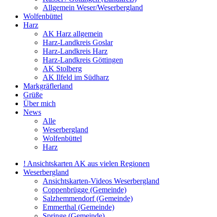
Allgemein Weser/Weserbergland
Wolfenbüttel
Harz
AK Harz allgemein
Harz-Landkreis Goslar
Harz-Landkreis Harz
Harz-Landkreis Göttingen
AK Stolberg
AK Ilfeld im Südharz
Markgräflerland
Grüße
Über mich
News
Alle
Weserbergland
Wolfenbüttel
Harz
! Ansichtskarten AK aus vielen Regionen
Weserbergland
Ansichtskarten-Videos Weserbergland
Coppenbrügge (Gemeinde)
Salzhemmendorf (Gemeinde)
Emmerthal (Gemeinde)
Springe (Gemeinde)