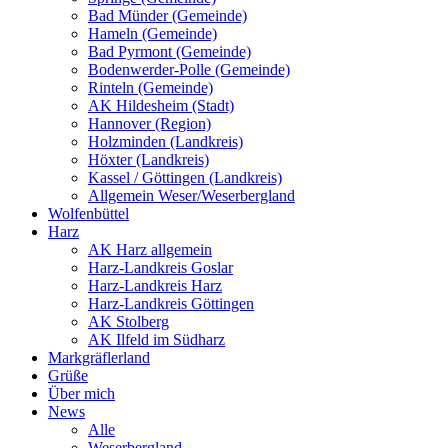
Bad Münder (Gemeinde)
Hameln (Gemeinde)
Bad Pyrmont (Gemeinde)
Bodenwerder-Polle (Gemeinde)
Rinteln (Gemeinde)
AK Hildesheim (Stadt)
Hannover (Region)
Holzminden (Landkreis)
Höxter (Landkreis)
Kassel / Göttingen (Landkreis)
Allgemein Weser/Weserbergland
Wolfenbüttel
Harz
AK Harz allgemein
Harz-Landkreis Goslar
Harz-Landkreis Harz
Harz-Landkreis Göttingen
AK Stolberg
AK Ilfeld im Südharz
Markgräflerland
Grüße
Über mich
News
Alle
Weserbergland