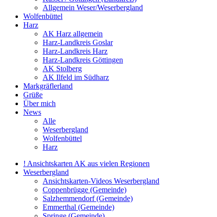
Allgemein Weser/Weserbergland
Wolfenbüttel
Harz
AK Harz allgemein
Harz-Landkreis Goslar
Harz-Landkreis Harz
Harz-Landkreis Göttingen
AK Stolberg
AK Ilfeld im Südharz
Markgräflerland
Grüße
Über mich
News
Alle
Weserbergland
Wolfenbüttel
Harz
! Ansichtskarten AK aus vielen Regionen
Weserbergland
Ansichtskarten-Videos Weserbergland
Coppenbrügge (Gemeinde)
Salzhemmendorf (Gemeinde)
Emmerthal (Gemeinde)
Springe (Gemeinde)