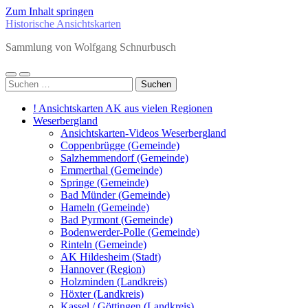
Zum Inhalt springen
Historische Ansichtskarten
Sammlung von Wolfgang Schnurbusch
Mobile-
Suchfeld
Suchen
Menü
ein-/ausblenden
nach:
ein-/ausblenden
! Ansichtskarten AK aus vielen Regionen
Weserbergland
Ansichtskarten-Videos Weserbergland
Coppenbrügge (Gemeinde)
Salzhemmendorf (Gemeinde)
Emmerthal (Gemeinde)
Springe (Gemeinde)
Bad Münder (Gemeinde)
Hameln (Gemeinde)
Bad Pyrmont (Gemeinde)
Bodenwerder-Polle (Gemeinde)
Rinteln (Gemeinde)
AK Hildesheim (Stadt)
Hannover (Region)
Holzminden (Landkreis)
Höxter (Landkreis)
Kassel / Göttingen (Landkreis)