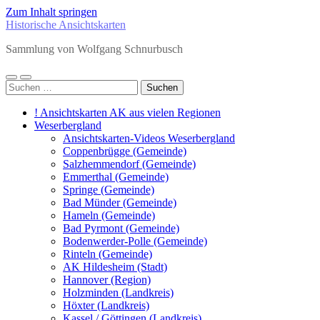
Zum Inhalt springen
Historische Ansichtskarten
Sammlung von Wolfgang Schnurbusch
Mobile-
Suchfeld
Suchen
Menü
ein-/ausblenden
nach:
ein-/ausblenden
! Ansichtskarten AK aus vielen Regionen
Weserbergland
Ansichtskarten-Videos Weserbergland
Coppenbrügge (Gemeinde)
Salzhemmendorf (Gemeinde)
Emmerthal (Gemeinde)
Springe (Gemeinde)
Bad Münder (Gemeinde)
Hameln (Gemeinde)
Bad Pyrmont (Gemeinde)
Bodenwerder-Polle (Gemeinde)
Rinteln (Gemeinde)
AK Hildesheim (Stadt)
Hannover (Region)
Holzminden (Landkreis)
Höxter (Landkreis)
Kassel / Göttingen (Landkreis)