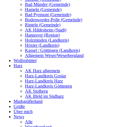
Bad Münder (Gemeinde)
Hameln (Gemeinde)
Bad Pyrmont (Gemeinde)
Bodenwerder-Polle (Gemeinde)
Rinteln (Gemeinde)
AK Hildesheim (Stadt)
Hannover (Region)
Holzminden (Landkreis)
Höxter (Landkreis)
Kassel / Göttingen (Landkreis)
Allgemein Weser/Weserbergland
Wolfenbüttel
Harz
AK Harz allgemein
Harz-Landkreis Goslar
Harz-Landkreis Harz
Harz-Landkreis Göttingen
AK Stolberg
AK Ilfeld im Südharz
Markgräflerland
Grüße
Über mich
News
Alle
Weserbergland