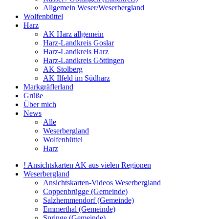
Allgemein Weser/Weserbergland
Wolfenbüttel
Harz
AK Harz allgemein
Harz-Landkreis Goslar
Harz-Landkreis Harz
Harz-Landkreis Göttingen
AK Stolberg
AK Ilfeld im Südharz
Markgräflerland
Grüße
Über mich
News
Alle
Weserbergland
Wolfenbüttel
Harz
! Ansichtskarten AK aus vielen Regionen
Weserbergland
Ansichtskarten-Videos Weserbergland
Coppenbrügge (Gemeinde)
Salzhemmendorf (Gemeinde)
Emmerthal (Gemeinde)
Springe (Gemeinde)