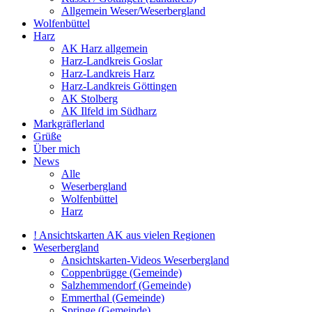
Allgemein Weser/Weserbergland
Wolfenbüttel
Harz
AK Harz allgemein
Harz-Landkreis Goslar
Harz-Landkreis Harz
Harz-Landkreis Göttingen
AK Stolberg
AK Ilfeld im Südharz
Markgräflerland
Grüße
Über mich
News
Alle
Weserbergland
Wolfenbüttel
Harz
! Ansichtskarten AK aus vielen Regionen
Weserbergland
Ansichtskarten-Videos Weserbergland
Coppenbrügge (Gemeinde)
Salzhemmendorf (Gemeinde)
Emmerthal (Gemeinde)
Springe (Gemeinde)