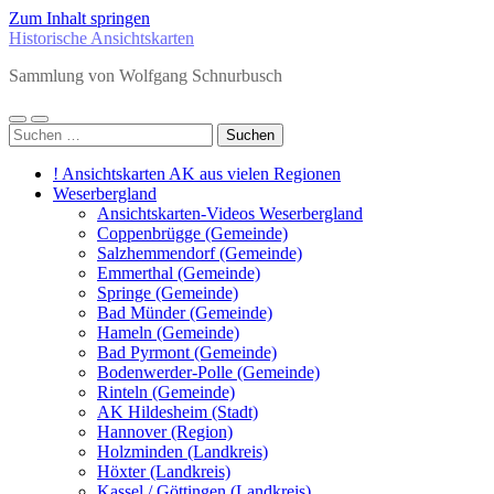
Zum Inhalt springen
Historische Ansichtskarten
Sammlung von Wolfgang Schnurbusch
Mobile-
Suchfeld
Suchen
Menü
ein-/ausblenden
nach:
ein-/ausblenden
! Ansichtskarten AK aus vielen Regionen
Weserbergland
Ansichtskarten-Videos Weserbergland
Coppenbrügge (Gemeinde)
Salzhemmendorf (Gemeinde)
Emmerthal (Gemeinde)
Springe (Gemeinde)
Bad Münder (Gemeinde)
Hameln (Gemeinde)
Bad Pyrmont (Gemeinde)
Bodenwerder-Polle (Gemeinde)
Rinteln (Gemeinde)
AK Hildesheim (Stadt)
Hannover (Region)
Holzminden (Landkreis)
Höxter (Landkreis)
Kassel / Göttingen (Landkreis)