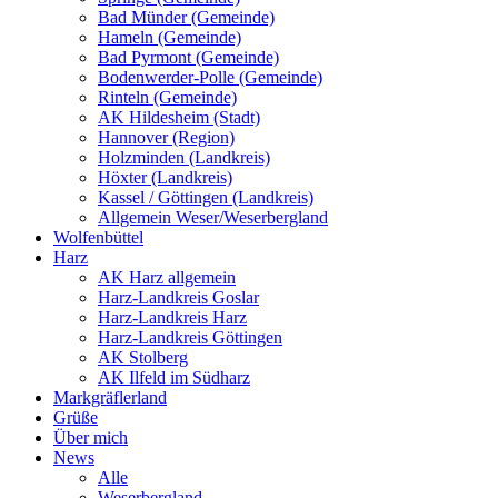
Bad Münder (Gemeinde)
Hameln (Gemeinde)
Bad Pyrmont (Gemeinde)
Bodenwerder-Polle (Gemeinde)
Rinteln (Gemeinde)
AK Hildesheim (Stadt)
Hannover (Region)
Holzminden (Landkreis)
Höxter (Landkreis)
Kassel / Göttingen (Landkreis)
Allgemein Weser/Weserbergland
Wolfenbüttel
Harz
AK Harz allgemein
Harz-Landkreis Goslar
Harz-Landkreis Harz
Harz-Landkreis Göttingen
AK Stolberg
AK Ilfeld im Südharz
Markgräflerland
Grüße
Über mich
News
Alle
Weserbergland