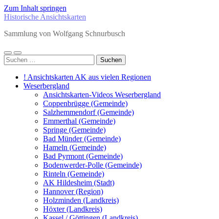
Zum Inhalt springen
Historische Ansichtskarten
Sammlung von Wolfgang Schnurbusch
Mobile-
Suchfeld
Suchen
Menü
ein-/ausblenden
nach:
ein-/ausblenden
! Ansichtskarten AK aus vielen Regionen
Weserbergland
Ansichtskarten-Videos Weserbergland
Coppenbrügge (Gemeinde)
Salzhemmendorf (Gemeinde)
Emmerthal (Gemeinde)
Springe (Gemeinde)
Bad Münder (Gemeinde)
Hameln (Gemeinde)
Bad Pyrmont (Gemeinde)
Bodenwerder-Polle (Gemeinde)
Rinteln (Gemeinde)
AK Hildesheim (Stadt)
Hannover (Region)
Holzminden (Landkreis)
Höxter (Landkreis)
Kassel / Göttingen (Landkreis)