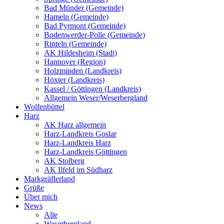
Bad Münder (Gemeinde)
Hameln (Gemeinde)
Bad Pyrmont (Gemeinde)
Bodenwerder-Polle (Gemeinde)
Rinteln (Gemeinde)
AK Hildesheim (Stadt)
Hannover (Region)
Holzminden (Landkreis)
Höxter (Landkreis)
Kassel / Göttingen (Landkreis)
Allgemein Weser/Weserbergland
Wolfenbüttel
Harz
AK Harz allgemein
Harz-Landkreis Goslar
Harz-Landkreis Harz
Harz-Landkreis Göttingen
AK Stolberg
AK Ilfeld im Südharz
Markgräflerland
Grüße
Über mich
News
Alle
Weserbergland