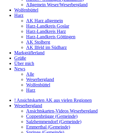
Allgemein Weser/Weserbergland
Wolfenbüttel
Harz
AK Harz allgemein
Harz-Landkreis Goslar
Harz-Landkreis Harz
Harz-Landkreis Göttingen
AK Stolberg
AK Ilfeld im Südharz
Markgräflerland
Grüße
Über mich
News
Alle
Weserbergland
Wolfenbüttel
Harz
! Ansichtskarten AK aus vielen Regionen
Weserbergland
Ansichtskarten-Videos Weserbergland
Coppenbrügge (Gemeinde)
Salzhemmendorf (Gemeinde)
Emmerthal (Gemeinde)
Springe (Gemeinde)