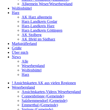
Allgemein Weser/Weserbergland
Wolfenbüttel
Harz
AK Harz allgemein
Harz-Landkreis Goslar
Harz-Landkreis Harz
Harz-Landkreis Göttingen
AK Stolberg
AK Ilfeld im Südharz
Markgräflerland
Grüße
Über mich
News
Alle
Weserbergland
Wolfenbüttel
Harz
! Ansichtskarten AK aus vielen Regionen
Weserbergland
Ansichtskarten-Videos Weserbergland
Coppenbrügge (Gemeinde)
Salzhemmendorf (Gemeinde)
Emmerthal (Gemeinde)
Springe (Gemeinde)