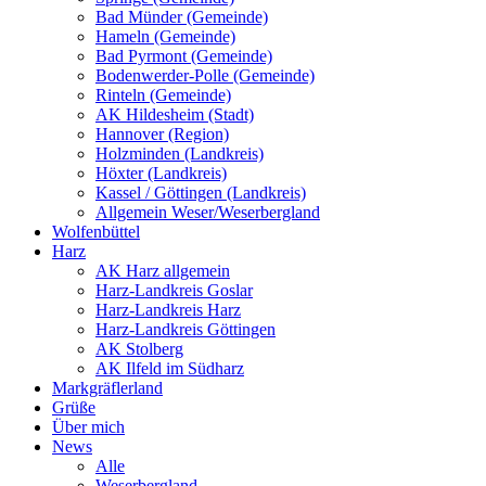
Bad Münder (Gemeinde)
Hameln (Gemeinde)
Bad Pyrmont (Gemeinde)
Bodenwerder-Polle (Gemeinde)
Rinteln (Gemeinde)
AK Hildesheim (Stadt)
Hannover (Region)
Holzminden (Landkreis)
Höxter (Landkreis)
Kassel / Göttingen (Landkreis)
Allgemein Weser/Weserbergland
Wolfenbüttel
Harz
AK Harz allgemein
Harz-Landkreis Goslar
Harz-Landkreis Harz
Harz-Landkreis Göttingen
AK Stolberg
AK Ilfeld im Südharz
Markgräflerland
Grüße
Über mich
News
Alle
Weserbergland