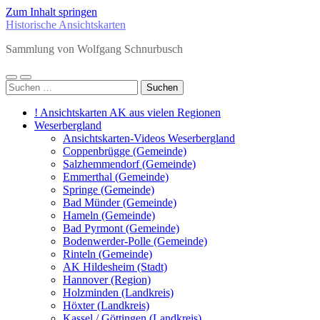
Zum Inhalt springen
Historische Ansichtskarten
Sammlung von Wolfgang Schnurbusch
Mobile-
Suchfeld
Suchen
Menü
ein-/ausblenden
nach:
ein-/ausblenden
! Ansichtskarten AK aus vielen Regionen
Weserbergland
Ansichtskarten-Videos Weserbergland
Coppenbrügge (Gemeinde)
Salzhemmendorf (Gemeinde)
Emmerthal (Gemeinde)
Springe (Gemeinde)
Bad Münder (Gemeinde)
Hameln (Gemeinde)
Bad Pyrmont (Gemeinde)
Bodenwerder-Polle (Gemeinde)
Rinteln (Gemeinde)
AK Hildesheim (Stadt)
Hannover (Region)
Holzminden (Landkreis)
Höxter (Landkreis)
Kassel / Göttingen (Landkreis)