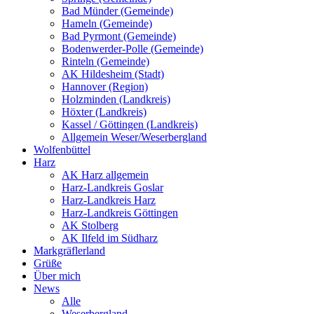
Bad Münder (Gemeinde)
Hameln (Gemeinde)
Bad Pyrmont (Gemeinde)
Bodenwerder-Polle (Gemeinde)
Rinteln (Gemeinde)
AK Hildesheim (Stadt)
Hannover (Region)
Holzminden (Landkreis)
Höxter (Landkreis)
Kassel / Göttingen (Landkreis)
Allgemein Weser/Weserbergland
Wolfenbüttel
Harz
AK Harz allgemein
Harz-Landkreis Goslar
Harz-Landkreis Harz
Harz-Landkreis Göttingen
AK Stolberg
AK Ilfeld im Südharz
Markgräflerland
Grüße
Über mich
News
Alle
Weserbergland