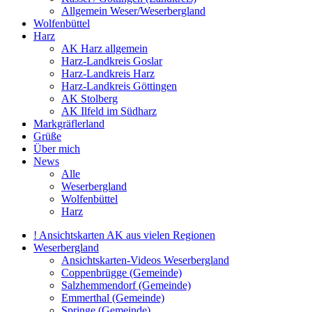
Allgemein Weser/Weserbergland
Wolfenbüttel
Harz
AK Harz allgemein
Harz-Landkreis Goslar
Harz-Landkreis Harz
Harz-Landkreis Göttingen
AK Stolberg
AK Ilfeld im Südharz
Markgräflerland
Grüße
Über mich
News
Alle
Weserbergland
Wolfenbüttel
Harz
! Ansichtskarten AK aus vielen Regionen
Weserbergland
Ansichtskarten-Videos Weserbergland
Coppenbrügge (Gemeinde)
Salzhemmendorf (Gemeinde)
Emmerthal (Gemeinde)
Springe (Gemeinde)