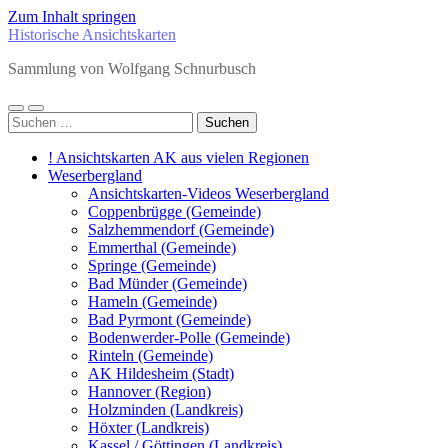
Zum Inhalt springen
Historische Ansichtskarten
Sammlung von Wolfgang Schnurbusch
Mobile-
Suchfeld
Suchen
Menü
ein-/ausblenden
nach:
ein-/ausblenden
! Ansichtskarten AK aus vielen Regionen
Weserbergland
Ansichtskarten-Videos Weserbergland
Coppenbrügge (Gemeinde)
Salzhemmendorf (Gemeinde)
Emmerthal (Gemeinde)
Springe (Gemeinde)
Bad Münder (Gemeinde)
Hameln (Gemeinde)
Bad Pyrmont (Gemeinde)
Bodenwerder-Polle (Gemeinde)
Rinteln (Gemeinde)
AK Hildesheim (Stadt)
Hannover (Region)
Holzminden (Landkreis)
Höxter (Landkreis)
Kassel / Göttingen (Landkreis)