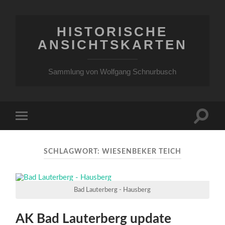
HISTORISCHE
ANSICHTSKARTEN
Sammlung von Wolfgang Schnurbusch
Suchfe
Mobile-
ein-/a
Menü
ein-/ausblenden
SCHLAGWORT:
WIESENBEKER TEICH
Bad Lauterberg - Hausberg
AK Bad Lauterberg update