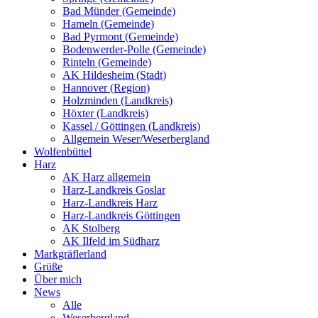
Bad Münder (Gemeinde)
Hameln (Gemeinde)
Bad Pyrmont (Gemeinde)
Bodenwerder-Polle (Gemeinde)
Rinteln (Gemeinde)
AK Hildesheim (Stadt)
Hannover (Region)
Holzminden (Landkreis)
Höxter (Landkreis)
Kassel / Göttingen (Landkreis)
Allgemein Weser/Weserbergland
Wolfenbüttel
Harz
AK Harz allgemein
Harz-Landkreis Goslar
Harz-Landkreis Harz
Harz-Landkreis Göttingen
AK Stolberg
AK Ilfeld im Südharz
Markgräflerland
Grüße
Über mich
News
Alle
Weserbergland