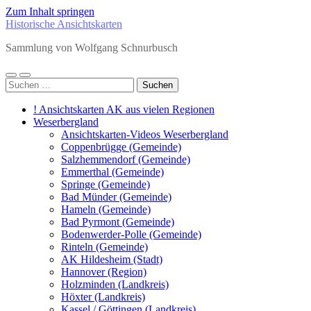
Zum Inhalt springen
Historische Ansichtskarten
Sammlung von Wolfgang Schnurbusch
Mobile-
Suchfeld
Suchen
Menü
ein-/ausblenden
nach:
ein-/ausblenden
! Ansichtskarten AK aus vielen Regionen
Weserbergland
Ansichtskarten-Videos Weserbergland
Coppenbrügge (Gemeinde)
Salzhemmendorf (Gemeinde)
Emmerthal (Gemeinde)
Springe (Gemeinde)
Bad Münder (Gemeinde)
Hameln (Gemeinde)
Bad Pyrmont (Gemeinde)
Bodenwerder-Polle (Gemeinde)
Rinteln (Gemeinde)
AK Hildesheim (Stadt)
Hannover (Region)
Holzminden (Landkreis)
Höxter (Landkreis)
Kassel / Göttingen (Landkreis)