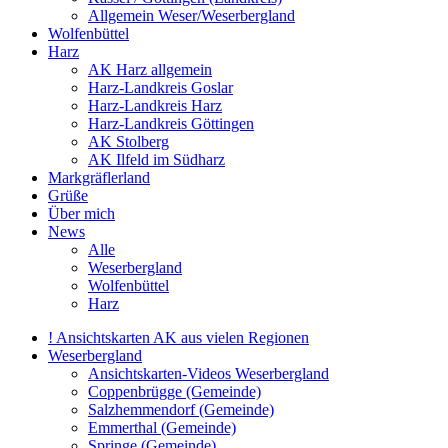
Allgemein Weser/Weserbergland
Wolfenbüttel
Harz
AK Harz allgemein
Harz-Landkreis Goslar
Harz-Landkreis Harz
Harz-Landkreis Göttingen
AK Stolberg
AK Ilfeld im Südharz
Markgräflerland
Grüße
Über mich
News
Alle
Weserbergland
Wolfenbüttel
Harz
! Ansichtskarten AK aus vielen Regionen
Weserbergland
Ansichtskarten-Videos Weserbergland
Coppenbrügge (Gemeinde)
Salzhemmendorf (Gemeinde)
Emmerthal (Gemeinde)
Springe (Gemeinde)