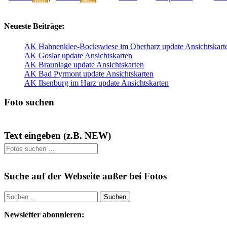
NEU
NEU
NEU
NEU
Neueste Beiträge:
AK Hahnenklee-Bockswiese im Oberharz update Ansichtskart
AK Goslar update Ansichtskarten
AK Braunlage update Ansichtskarten
AK Bad Pyrmont update Ansichtskarten
AK Ilsenburg im Harz update Ansichtskarten
Foto suchen
Text eingeben (z.B. NEW)
Suche auf der Webseite außer bei Fotos
Suchen
nach:
Newsletter abonnieren: