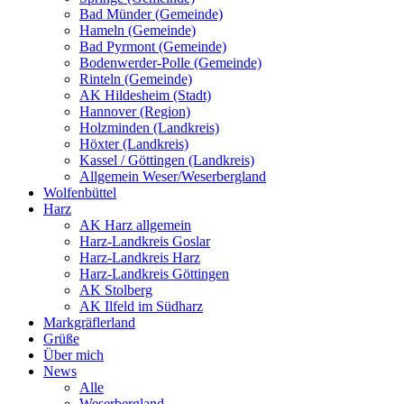
Bad Münder (Gemeinde)
Hameln (Gemeinde)
Bad Pyrmont (Gemeinde)
Bodenwerder-Polle (Gemeinde)
Rinteln (Gemeinde)
AK Hildesheim (Stadt)
Hannover (Region)
Holzminden (Landkreis)
Höxter (Landkreis)
Kassel / Göttingen (Landkreis)
Allgemein Weser/Weserbergland
Wolfenbüttel
Harz
AK Harz allgemein
Harz-Landkreis Goslar
Harz-Landkreis Harz
Harz-Landkreis Göttingen
AK Stolberg
AK Ilfeld im Südharz
Markgräflerland
Grüße
Über mich
News
Alle
Weserbergland