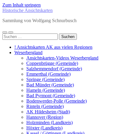
Zum Inhalt springen
Historische Ansichtskarten
Sammlung von Wolfgang Schnurbusch
Mobile-
Suchfeld
Suchen
Menü
ein-/ausblenden
nach:
ein-/ausblenden
! Ansichtskarten AK aus vielen Regionen
Weserbergland
Ansichtskarten-Videos Weserbergland
Coppenbrügge (Gemeinde)
Salzhemmendorf (Gemeinde)
Emmerthal (Gemeinde)
Springe (Gemeinde)
Bad Münder (Gemeinde)
Hameln (Gemeinde)
Bad Pyrmont (Gemeinde)
Bodenwerder-Polle (Gemeinde)
Rinteln (Gemeinde)
AK Hildesheim (Stadt)
Hannover (Region)
Holzminden (Landkreis)
Höxter (Landkreis)
Kassel / Göttingen (Landkreis)