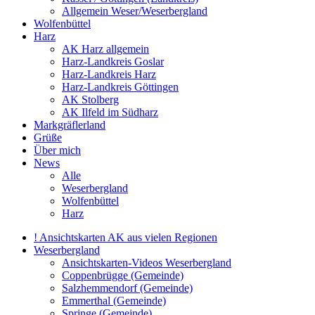
Allgemein Weser/Weserbergland
Wolfenbüttel
Harz
AK Harz allgemein
Harz-Landkreis Goslar
Harz-Landkreis Harz
Harz-Landkreis Göttingen
AK Stolberg
AK Ilfeld im Südharz
Markgräflerland
Grüße
Über mich
News
Alle
Weserbergland
Wolfenbüttel
Harz
! Ansichtskarten AK aus vielen Regionen
Weserbergland
Ansichtskarten-Videos Weserbergland
Coppenbrügge (Gemeinde)
Salzhemmendorf (Gemeinde)
Emmerthal (Gemeinde)
Springe (Gemeinde)