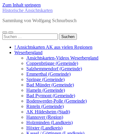
Zum Inhalt springen
Historische Ansichtskarten
Sammlung von Wolfgang Schnurbusch
Mobile-
Suchfeld
Suchen
Menü
ein-/ausblenden
nach:
ein-/ausblenden
! Ansichtskarten AK aus vielen Regionen
Weserbergland
Ansichtskarten-Videos Weserbergland
Coppenbrügge (Gemeinde)
Salzhemmendorf (Gemeinde)
Emmerthal (Gemeinde)
Springe (Gemeinde)
Bad Münder (Gemeinde)
Hameln (Gemeinde)
Bad Pyrmont (Gemeinde)
Bodenwerder-Polle (Gemeinde)
Rinteln (Gemeinde)
AK Hildesheim (Stadt)
Hannover (Region)
Holzminden (Landkreis)
Höxter (Landkreis)
Kassel / Göttingen (Landkreis)