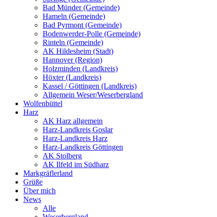
Bad Münder (Gemeinde)
Hameln (Gemeinde)
Bad Pyrmont (Gemeinde)
Bodenwerder-Polle (Gemeinde)
Rinteln (Gemeinde)
AK Hildesheim (Stadt)
Hannover (Region)
Holzminden (Landkreis)
Höxter (Landkreis)
Kassel / Göttingen (Landkreis)
Allgemein Weser/Weserbergland
Wolfenbüttel
Harz
AK Harz allgemein
Harz-Landkreis Goslar
Harz-Landkreis Harz
Harz-Landkreis Göttingen
AK Stolberg
AK Ilfeld im Südharz
Markgräflerland
Grüße
Über mich
News
Alle
Weserbergland