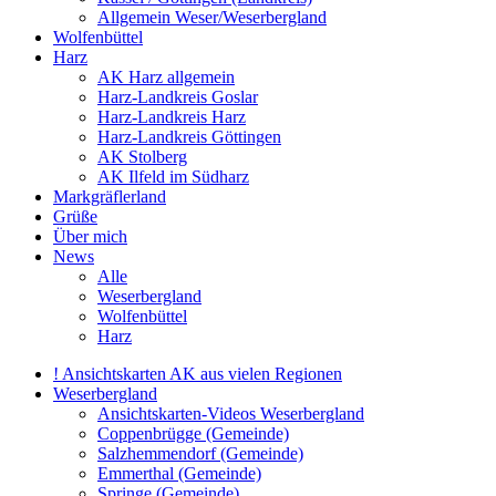
Allgemein Weser/Weserbergland
Wolfenbüttel
Harz
AK Harz allgemein
Harz-Landkreis Goslar
Harz-Landkreis Harz
Harz-Landkreis Göttingen
AK Stolberg
AK Ilfeld im Südharz
Markgräflerland
Grüße
Über mich
News
Alle
Weserbergland
Wolfenbüttel
Harz
! Ansichtskarten AK aus vielen Regionen
Weserbergland
Ansichtskarten-Videos Weserbergland
Coppenbrügge (Gemeinde)
Salzhemmendorf (Gemeinde)
Emmerthal (Gemeinde)
Springe (Gemeinde)