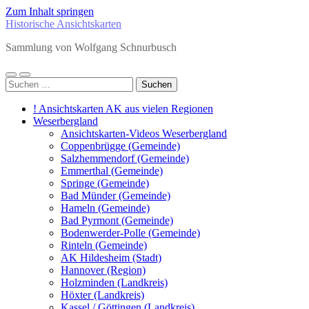
Zum Inhalt springen
Historische Ansichtskarten
Sammlung von Wolfgang Schnurbusch
Mobile-
Suchfeld
Suchen
Menü
ein-/ausblenden
nach:
ein-/ausblenden
! Ansichtskarten AK aus vielen Regionen
Weserbergland
Ansichtskarten-Videos Weserbergland
Coppenbrügge (Gemeinde)
Salzhemmendorf (Gemeinde)
Emmerthal (Gemeinde)
Springe (Gemeinde)
Bad Münder (Gemeinde)
Hameln (Gemeinde)
Bad Pyrmont (Gemeinde)
Bodenwerder-Polle (Gemeinde)
Rinteln (Gemeinde)
AK Hildesheim (Stadt)
Hannover (Region)
Holzminden (Landkreis)
Höxter (Landkreis)
Kassel / Göttingen (Landkreis)