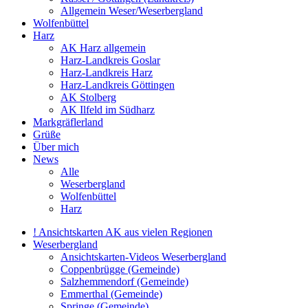
Allgemein Weser/Weserbergland
Wolfenbüttel
Harz
AK Harz allgemein
Harz-Landkreis Goslar
Harz-Landkreis Harz
Harz-Landkreis Göttingen
AK Stolberg
AK Ilfeld im Südharz
Markgräflerland
Grüße
Über mich
News
Alle
Weserbergland
Wolfenbüttel
Harz
! Ansichtskarten AK aus vielen Regionen
Weserbergland
Ansichtskarten-Videos Weserbergland
Coppenbrügge (Gemeinde)
Salzhemmendorf (Gemeinde)
Emmerthal (Gemeinde)
Springe (Gemeinde)