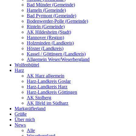
Bad Münder (Gemeinde)
Hameln (Gemeinde)
Bad Pyrmont (Gemeinde)
Bodenwerder-Polle (Gemeinde)
Rinteln (Gemeinde)
AK Hildesheim (Stadt)
Hannover (Region)
Holzminden (Landkreis)
Höxter (Landkreis)
Kassel / Göttingen (Landkreis)
Allgemein Weser/Weserbergland
Wolfenbüttel
Harz
AK Harz allgemein
Harz-Landkreis Goslar
Harz-Landkreis Harz
Harz-Landkreis Göttingen
AK Stolberg
AK Ilfeld im Südharz
Markgräflerland
Grüße
Über mich
News
Alle
Weserbergland