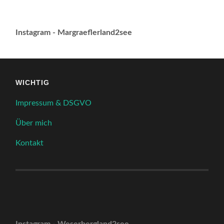
Instagram - Margraeflerland2see
WICHTIG
Impressum & DSGVO
Über mich
Kontakt
Instagram - Weserbergland2see