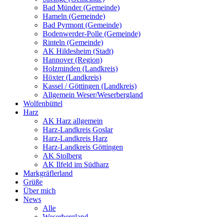
Bad Münder (Gemeinde)
Hameln (Gemeinde)
Bad Pyrmont (Gemeinde)
Bodenwerder-Polle (Gemeinde)
Rinteln (Gemeinde)
AK Hildesheim (Stadt)
Hannover (Region)
Holzminden (Landkreis)
Höxter (Landkreis)
Kassel / Göttingen (Landkreis)
Allgemein Weser/Weserbergland
Wolfenbüttel
Harz
AK Harz allgemein
Harz-Landkreis Goslar
Harz-Landkreis Harz
Harz-Landkreis Göttingen
AK Stolberg
AK Ilfeld im Südharz
Markgräflerland
Grüße
Über mich
News
Alle
Weserbergland