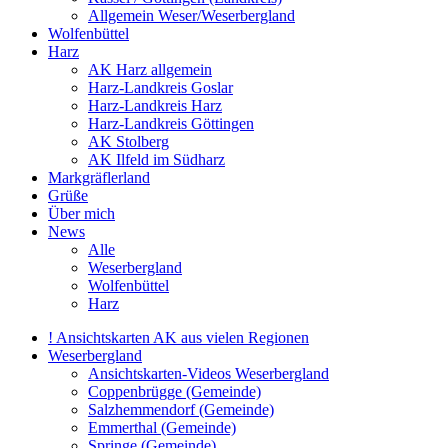
Allgemein Weser/Weserbergland
Wolfenbüttel
Harz
AK Harz allgemein
Harz-Landkreis Goslar
Harz-Landkreis Harz
Harz-Landkreis Göttingen
AK Stolberg
AK Ilfeld im Südharz
Markgräflerland
Grüße
Über mich
News
Alle
Weserbergland
Wolfenbüttel
Harz
! Ansichtskarten AK aus vielen Regionen
Weserbergland
Ansichtskarten-Videos Weserbergland
Coppenbrügge (Gemeinde)
Salzhemmendorf (Gemeinde)
Emmerthal (Gemeinde)
Springe (Gemeinde)