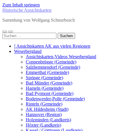
Zum Inhalt springen
Historische Ansichtskarten
Sammlung von Wolfgang Schnurbusch
Mobile-
Suchfeld
Suchen
Menü
ein-/ausblenden
nach:
ein-/ausblenden
! Ansichtskarten AK aus vielen Regionen
Weserbergland
Ansichtskarten-Videos Weserbergland
Coppenbrügge (Gemeinde)
Salzhemmendorf (Gemeinde)
Emmerthal (Gemeinde)
Springe (Gemeinde)
Bad Münder (Gemeinde)
Hameln (Gemeinde)
Bad Pyrmont (Gemeinde)
Bodenwerder-Polle (Gemeinde)
Rinteln (Gemeinde)
AK Hildesheim (Stadt)
Hannover (Region)
Holzminden (Landkreis)
Höxter (Landkreis)
Kassel / Göttingen (Landkreis)