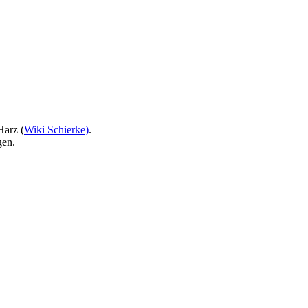
Harz (
Wiki Schierke)
.
gen.