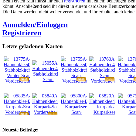
Beim ersten Mal müsst ihr euch
registrieren
mit einem beliebigen Benu
könnt. Anschließend seid ihr direkt in eurem cards2see-Benutzerkonto.
Die Daten werden nicht weiter verwendet und ihr erhaltet auch kein
Anmelden/Einloggen
Registrieren
Letzte geladenen Karten
NEU
NEU
NEU
NEU
NEU
NEU
NEU
NEU
Neueste Beiträge: