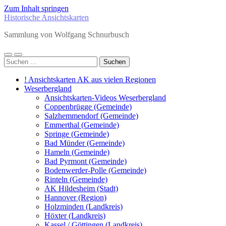
Zum Inhalt springen
Historische Ansichtskarten
Sammlung von Wolfgang Schnurbusch
Mobile-
Suchfeld
Suchen
Menü
ein-/ausblenden
nach:
ein-/ausblenden
! Ansichtskarten AK aus vielen Regionen
Weserbergland
Ansichtskarten-Videos Weserbergland
Coppenbrügge (Gemeinde)
Salzhemmendorf (Gemeinde)
Emmerthal (Gemeinde)
Springe (Gemeinde)
Bad Münder (Gemeinde)
Hameln (Gemeinde)
Bad Pyrmont (Gemeinde)
Bodenwerder-Polle (Gemeinde)
Rinteln (Gemeinde)
AK Hildesheim (Stadt)
Hannover (Region)
Holzminden (Landkreis)
Höxter (Landkreis)
Kassel / Göttingen (Landkreis)