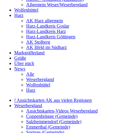
Allgemein Weser/Weserbergland
Wolfenbüttel
Harz
AK Harz allgemein
Harz-Landkreis Goslar
Harz-Landkreis Harz
Harz-Landkreis Göttingen
AK Stolberg
AK Ilfeld im Südharz
Markgräflerland
Grüße
Über mich
News
Alle
Weserbergland
Wolfenbüttel
Harz
! Ansichtskarten AK aus vielen Regionen
Weserbergland
Ansichtskarten-Videos Weserbergland
Coppenbrügge (Gemeinde)
Salzhemmendorf (Gemeinde)
Emmerthal (Gemeinde)
Springe (Gemeinde)