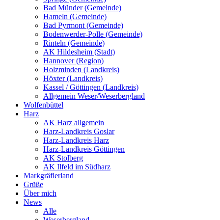
Bad Münder (Gemeinde)
Hameln (Gemeinde)
Bad Pyrmont (Gemeinde)
Bodenwerder-Polle (Gemeinde)
Rinteln (Gemeinde)
AK Hildesheim (Stadt)
Hannover (Region)
Holzminden (Landkreis)
Höxter (Landkreis)
Kassel / Göttingen (Landkreis)
Allgemein Weser/Weserbergland
Wolfenbüttel
Harz
AK Harz allgemein
Harz-Landkreis Goslar
Harz-Landkreis Harz
Harz-Landkreis Göttingen
AK Stolberg
AK Ilfeld im Südharz
Markgräflerland
Grüße
Über mich
News
Alle
Weserbergland