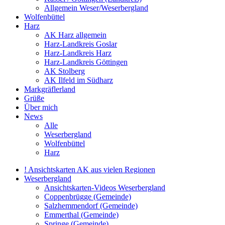
Allgemein Weser/Weserbergland
Wolfenbüttel
Harz
AK Harz allgemein
Harz-Landkreis Goslar
Harz-Landkreis Harz
Harz-Landkreis Göttingen
AK Stolberg
AK Ilfeld im Südharz
Markgräflerland
Grüße
Über mich
News
Alle
Weserbergland
Wolfenbüttel
Harz
! Ansichtskarten AK aus vielen Regionen
Weserbergland
Ansichtskarten-Videos Weserbergland
Coppenbrügge (Gemeinde)
Salzhemmendorf (Gemeinde)
Emmerthal (Gemeinde)
Springe (Gemeinde)