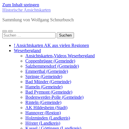
Zum Inhalt springen
Historische Ansichtskarten
Sammlung von Wolfgang Schnurbusch
Mobile-
Suchfeld
Suchen
Menü
ein-/ausblenden
nach:
ein-/ausblenden
! Ansichtskarten AK aus vielen Regionen
Weserbergland
Ansichtskarten-Videos Weserbergland
Coppenbrügge (Gemeinde)
Salzhemmendorf (Gemeinde)
Emmerthal (Gemeinde)
Springe (Gemeinde)
Bad Münder (Gemeinde)
Hameln (Gemeinde)
Bad Pyrmont (Gemeinde)
Bodenwerder-Polle (Gemeinde)
Rinteln (Gemeinde)
AK Hildesheim (Stadt)
Hannover (Region)
Holzminden (Landkreis)
Höxter (Landkreis)
Kassel / Göttingen (Landkreis)