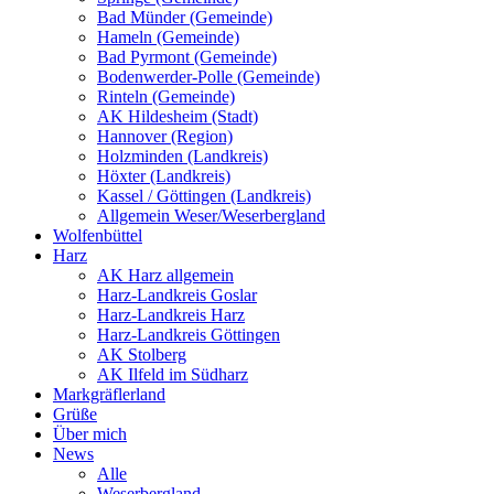
Bad Münder (Gemeinde)
Hameln (Gemeinde)
Bad Pyrmont (Gemeinde)
Bodenwerder-Polle (Gemeinde)
Rinteln (Gemeinde)
AK Hildesheim (Stadt)
Hannover (Region)
Holzminden (Landkreis)
Höxter (Landkreis)
Kassel / Göttingen (Landkreis)
Allgemein Weser/Weserbergland
Wolfenbüttel
Harz
AK Harz allgemein
Harz-Landkreis Goslar
Harz-Landkreis Harz
Harz-Landkreis Göttingen
AK Stolberg
AK Ilfeld im Südharz
Markgräflerland
Grüße
Über mich
News
Alle
Weserbergland