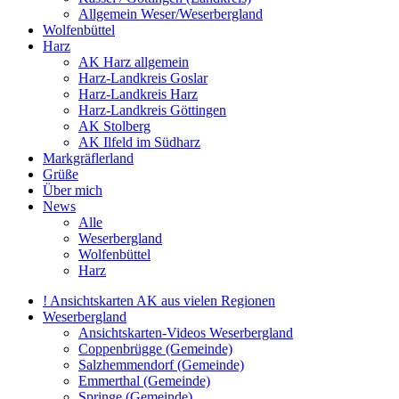
Allgemein Weser/Weserbergland
Wolfenbüttel
Harz
AK Harz allgemein
Harz-Landkreis Goslar
Harz-Landkreis Harz
Harz-Landkreis Göttingen
AK Stolberg
AK Ilfeld im Südharz
Markgräflerland
Grüße
Über mich
News
Alle
Weserbergland
Wolfenbüttel
Harz
! Ansichtskarten AK aus vielen Regionen
Weserbergland
Ansichtskarten-Videos Weserbergland
Coppenbrügge (Gemeinde)
Salzhemmendorf (Gemeinde)
Emmerthal (Gemeinde)
Springe (Gemeinde)