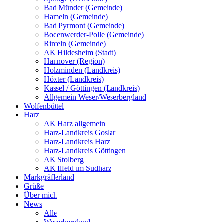
Bad Münder (Gemeinde)
Hameln (Gemeinde)
Bad Pyrmont (Gemeinde)
Bodenwerder-Polle (Gemeinde)
Rinteln (Gemeinde)
AK Hildesheim (Stadt)
Hannover (Region)
Holzminden (Landkreis)
Höxter (Landkreis)
Kassel / Göttingen (Landkreis)
Allgemein Weser/Weserbergland
Wolfenbüttel
Harz
AK Harz allgemein
Harz-Landkreis Goslar
Harz-Landkreis Harz
Harz-Landkreis Göttingen
AK Stolberg
AK Ilfeld im Südharz
Markgräflerland
Grüße
Über mich
News
Alle
Weserbergland