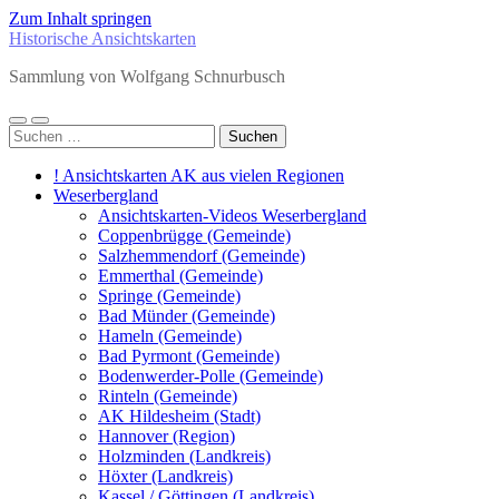
Zum Inhalt springen
Historische Ansichtskarten
Sammlung von Wolfgang Schnurbusch
Mobile-
Suchfeld
Suchen
Menü
ein-/ausblenden
nach:
ein-/ausblenden
! Ansichtskarten AK aus vielen Regionen
Weserbergland
Ansichtskarten-Videos Weserbergland
Coppenbrügge (Gemeinde)
Salzhemmendorf (Gemeinde)
Emmerthal (Gemeinde)
Springe (Gemeinde)
Bad Münder (Gemeinde)
Hameln (Gemeinde)
Bad Pyrmont (Gemeinde)
Bodenwerder-Polle (Gemeinde)
Rinteln (Gemeinde)
AK Hildesheim (Stadt)
Hannover (Region)
Holzminden (Landkreis)
Höxter (Landkreis)
Kassel / Göttingen (Landkreis)