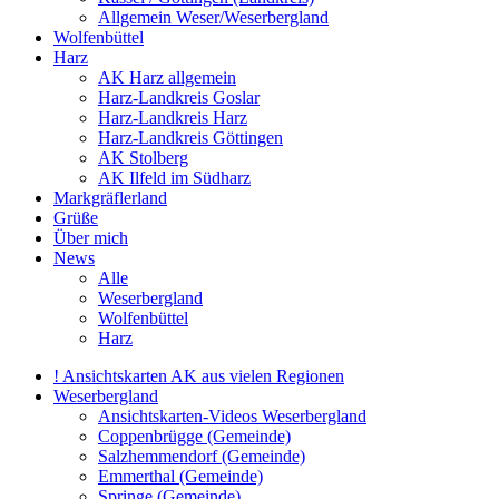
Allgemein Weser/Weserbergland
Wolfenbüttel
Harz
AK Harz allgemein
Harz-Landkreis Goslar
Harz-Landkreis Harz
Harz-Landkreis Göttingen
AK Stolberg
AK Ilfeld im Südharz
Markgräflerland
Grüße
Über mich
News
Alle
Weserbergland
Wolfenbüttel
Harz
! Ansichtskarten AK aus vielen Regionen
Weserbergland
Ansichtskarten-Videos Weserbergland
Coppenbrügge (Gemeinde)
Salzhemmendorf (Gemeinde)
Emmerthal (Gemeinde)
Springe (Gemeinde)