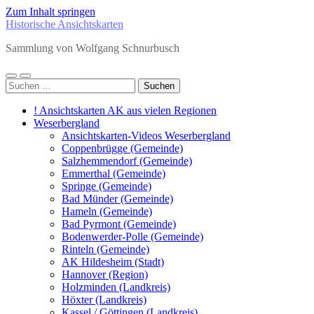
Zum Inhalt springen
Historische Ansichtskarten
Sammlung von Wolfgang Schnurbusch
Mobile-
Suchfeld
Suchen
Menü
ein-/ausblenden
nach:
ein-/ausblenden
! Ansichtskarten AK aus vielen Regionen
Weserbergland
Ansichtskarten-Videos Weserbergland
Coppenbrügge (Gemeinde)
Salzhemmendorf (Gemeinde)
Emmerthal (Gemeinde)
Springe (Gemeinde)
Bad Münder (Gemeinde)
Hameln (Gemeinde)
Bad Pyrmont (Gemeinde)
Bodenwerder-Polle (Gemeinde)
Rinteln (Gemeinde)
AK Hildesheim (Stadt)
Hannover (Region)
Holzminden (Landkreis)
Höxter (Landkreis)
Kassel / Göttingen (Landkreis)