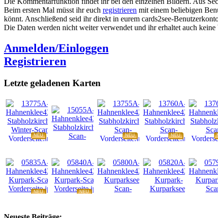
Die Kommentarfunktion findet ihr bei den einzelnen Bildern. Aus Sec
Beim ersten Mal müsst ihr euch
registrieren
mit einem beliebigen Benu
könnt. Anschließend seid ihr direkt in eurem cards2see-Benutzerkonto.
Die Daten werden nicht weiter verwendet und ihr erhaltet auch kein
Anmelden/Einloggen
Registrieren
Letzte geladenen Karten
NEU
NEU
NEU
NEU
NEU
NEU
NEU
NEU
Neueste Beiträge: