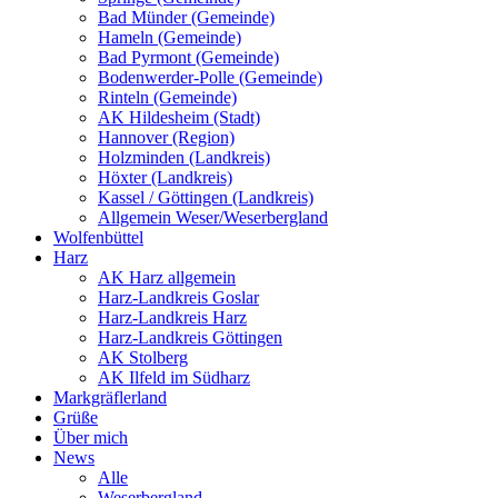
Bad Münder (Gemeinde)
Hameln (Gemeinde)
Bad Pyrmont (Gemeinde)
Bodenwerder-Polle (Gemeinde)
Rinteln (Gemeinde)
AK Hildesheim (Stadt)
Hannover (Region)
Holzminden (Landkreis)
Höxter (Landkreis)
Kassel / Göttingen (Landkreis)
Allgemein Weser/Weserbergland
Wolfenbüttel
Harz
AK Harz allgemein
Harz-Landkreis Goslar
Harz-Landkreis Harz
Harz-Landkreis Göttingen
AK Stolberg
AK Ilfeld im Südharz
Markgräflerland
Grüße
Über mich
News
Alle
Weserbergland