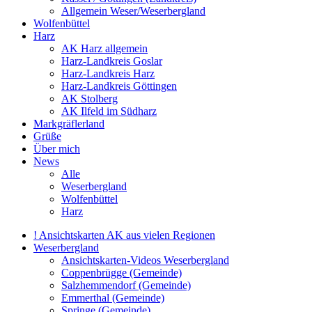
Allgemein Weser/Weserbergland
Wolfenbüttel
Harz
AK Harz allgemein
Harz-Landkreis Goslar
Harz-Landkreis Harz
Harz-Landkreis Göttingen
AK Stolberg
AK Ilfeld im Südharz
Markgräflerland
Grüße
Über mich
News
Alle
Weserbergland
Wolfenbüttel
Harz
! Ansichtskarten AK aus vielen Regionen
Weserbergland
Ansichtskarten-Videos Weserbergland
Coppenbrügge (Gemeinde)
Salzhemmendorf (Gemeinde)
Emmerthal (Gemeinde)
Springe (Gemeinde)