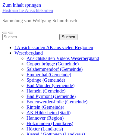
Zum Inhalt springen
Historische Ansichtskarten
Sammlung von Wolfgang Schnurbusch
Mobile-
Suchfeld
Suchen
Menü
ein-/ausblenden
nach:
ein-/ausblenden
! Ansichtskarten AK aus vielen Regionen
Weserbergland
Ansichtskarten-Videos Weserbergland
Coppenbrügge (Gemeinde)
Salzhemmendorf (Gemeinde)
Emmerthal (Gemeinde)
Springe (Gemeinde)
Bad Münder (Gemeinde)
Hameln (Gemeinde)
Bad Pyrmont (Gemeinde)
Bodenwerder-Polle (Gemeinde)
Rinteln (Gemeinde)
AK Hildesheim (Stadt)
Hannover (Region)
Holzminden (Landkreis)
Höxter (Landkreis)
Kassel / Göttingen (Landkreis)