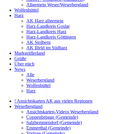
Allgemein Weser/Weserbergland
Wolfenbüttel
Harz
AK Harz allgemein
Harz-Landkreis Goslar
Harz-Landkreis Harz
Harz-Landkreis Göttingen
AK Stolberg
AK Ilfeld im Südharz
Markgräflerland
Grüße
Über mich
News
Alle
Weserbergland
Wolfenbüttel
Harz
! Ansichtskarten AK aus vielen Regionen
Weserbergland
Ansichtskarten-Videos Weserbergland
Coppenbrügge (Gemeinde)
Salzhemmendorf (Gemeinde)
Emmerthal (Gemeinde)
Springe (Gemeinde)