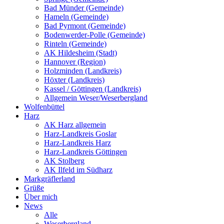
Bad Münder (Gemeinde)
Hameln (Gemeinde)
Bad Pyrmont (Gemeinde)
Bodenwerder-Polle (Gemeinde)
Rinteln (Gemeinde)
AK Hildesheim (Stadt)
Hannover (Region)
Holzminden (Landkreis)
Höxter (Landkreis)
Kassel / Göttingen (Landkreis)
Allgemein Weser/Weserbergland
Wolfenbüttel
Harz
AK Harz allgemein
Harz-Landkreis Goslar
Harz-Landkreis Harz
Harz-Landkreis Göttingen
AK Stolberg
AK Ilfeld im Südharz
Markgräflerland
Grüße
Über mich
News
Alle
Weserbergland