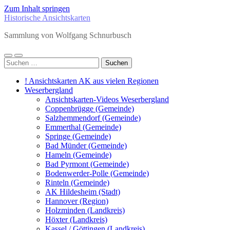
Zum Inhalt springen
Historische Ansichtskarten
Sammlung von Wolfgang Schnurbusch
Mobile-
Suchfeld
Suchen
Menü
ein-/ausblenden
nach:
ein-/ausblenden
! Ansichtskarten AK aus vielen Regionen
Weserbergland
Ansichtskarten-Videos Weserbergland
Coppenbrügge (Gemeinde)
Salzhemmendorf (Gemeinde)
Emmerthal (Gemeinde)
Springe (Gemeinde)
Bad Münder (Gemeinde)
Hameln (Gemeinde)
Bad Pyrmont (Gemeinde)
Bodenwerder-Polle (Gemeinde)
Rinteln (Gemeinde)
AK Hildesheim (Stadt)
Hannover (Region)
Holzminden (Landkreis)
Höxter (Landkreis)
Kassel / Göttingen (Landkreis)