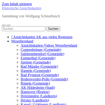
Zum Inhalt springen
Historische Ansichtskarten
Sammlung von Wolfgang Schnurbusch
Mobile-
Suchfeld
Suchen
Menü
ein-/ausblenden
nach:
ein-/ausblenden
! Ansichtskarten AK aus vielen Regionen
Weserbergland
Ansichtskarten-Videos Weserbergland
Coppenbrügge (Gemeinde)
Salzhemmendorf (Gemeinde)
Emmerthal (Gemeinde)
Springe (Gemeinde)
Bad Münder (Gemeinde)
Hameln (Gemeinde)
Bad Pyrmont (Gemeinde)
Bodenwerder-Polle (Gemeinde)
Rinteln (Gemeinde)
AK Hildesheim (Stadt)
Hannover (Region)
Holzminden (Landkreis)
Höxter (Landkreis)
Kassel / Göttingen (Landkreis)