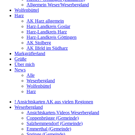
Allgemein Weser/Weserbergland
Wolfenbüttel
Harz
AK Harz allgemein
Harz-Landkreis Goslar
Harz-Landkreis Harz
Harz-Landkreis Göttingen
AK Stolberg
AK Ilfeld im Südharz
Markgräflerland
Grüße
Über mich
News
Alle
Weserbergland
Wolfenbüttel
Harz
! Ansichtskarten AK aus vielen Regionen
Weserbergland
Ansichtskarten-Videos Weserbergland
Coppenbrügge (Gemeinde)
Salzhemmendorf (Gemeinde)
Emmerthal (Gemeinde)
Springe (Gemeinde)