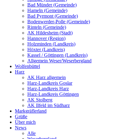
Bad Münder (Gemeinde)
Hameln (Gemeinde)
Bad Pyrmont (Gemeinde)
Bodenwerder-Polle (Gemeinde)
Rinteln (Gemeinde)
AK Hildesheim (Stadt)
Hannover (Region)
Holzminden (Landkreis)
Höxter (Landkreis)
Kassel / Göttingen (Landkreis)
Allgemein Weser/Weserbergland
Wolfenbüttel
Harz
AK Harz allgemein
Harz-Landkreis Goslar
Harz-Landkreis Harz
Harz-Landkreis Göttingen
AK Stolberg
AK Ilfeld im Südharz
Markgräflerland
Grüße
Über mich
News
Alle
Weserbergland