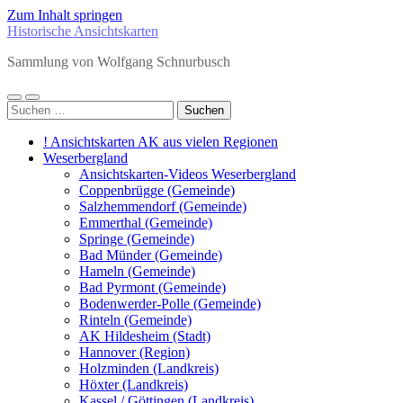
Zum Inhalt springen
Historische Ansichtskarten
Sammlung von Wolfgang Schnurbusch
Mobile-
Suchfeld
Suchen
Menü
ein-/ausblenden
nach:
ein-/ausblenden
! Ansichtskarten AK aus vielen Regionen
Weserbergland
Ansichtskarten-Videos Weserbergland
Coppenbrügge (Gemeinde)
Salzhemmendorf (Gemeinde)
Emmerthal (Gemeinde)
Springe (Gemeinde)
Bad Münder (Gemeinde)
Hameln (Gemeinde)
Bad Pyrmont (Gemeinde)
Bodenwerder-Polle (Gemeinde)
Rinteln (Gemeinde)
AK Hildesheim (Stadt)
Hannover (Region)
Holzminden (Landkreis)
Höxter (Landkreis)
Kassel / Göttingen (Landkreis)