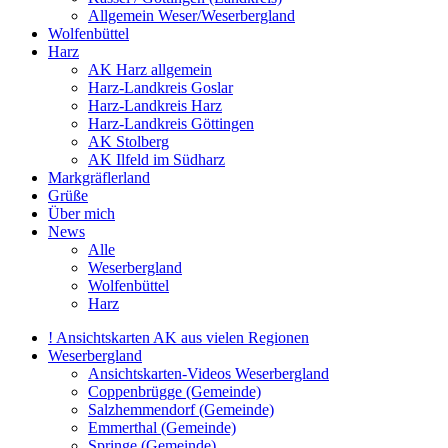
Allgemein Weser/Weserbergland
Wolfenbüttel
Harz
AK Harz allgemein
Harz-Landkreis Goslar
Harz-Landkreis Harz
Harz-Landkreis Göttingen
AK Stolberg
AK Ilfeld im Südharz
Markgräflerland
Grüße
Über mich
News
Alle
Weserbergland
Wolfenbüttel
Harz
! Ansichtskarten AK aus vielen Regionen
Weserbergland
Ansichtskarten-Videos Weserbergland
Coppenbrügge (Gemeinde)
Salzhemmendorf (Gemeinde)
Emmerthal (Gemeinde)
Springe (Gemeinde)