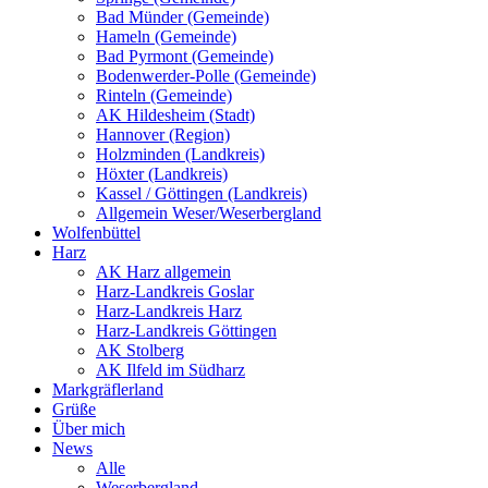
Bad Münder (Gemeinde)
Hameln (Gemeinde)
Bad Pyrmont (Gemeinde)
Bodenwerder-Polle (Gemeinde)
Rinteln (Gemeinde)
AK Hildesheim (Stadt)
Hannover (Region)
Holzminden (Landkreis)
Höxter (Landkreis)
Kassel / Göttingen (Landkreis)
Allgemein Weser/Weserbergland
Wolfenbüttel
Harz
AK Harz allgemein
Harz-Landkreis Goslar
Harz-Landkreis Harz
Harz-Landkreis Göttingen
AK Stolberg
AK Ilfeld im Südharz
Markgräflerland
Grüße
Über mich
News
Alle
Weserbergland