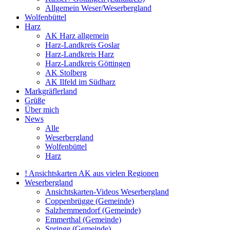
Allgemein Weser/Weserbergland
Wolfenbüttel
Harz
AK Harz allgemein
Harz-Landkreis Goslar
Harz-Landkreis Harz
Harz-Landkreis Göttingen
AK Stolberg
AK Ilfeld im Südharz
Markgräflerland
Grüße
Über mich
News
Alle
Weserbergland
Wolfenbüttel
Harz
! Ansichtskarten AK aus vielen Regionen
Weserbergland
Ansichtskarten-Videos Weserbergland
Coppenbrügge (Gemeinde)
Salzhemmendorf (Gemeinde)
Emmerthal (Gemeinde)
Springe (Gemeinde)