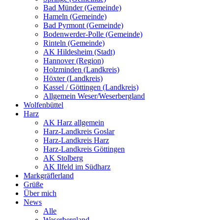
Bad Münder (Gemeinde)
Hameln (Gemeinde)
Bad Pyrmont (Gemeinde)
Bodenwerder-Polle (Gemeinde)
Rinteln (Gemeinde)
AK Hildesheim (Stadt)
Hannover (Region)
Holzminden (Landkreis)
Höxter (Landkreis)
Kassel / Göttingen (Landkreis)
Allgemein Weser/Weserbergland
Wolfenbüttel
Harz
AK Harz allgemein
Harz-Landkreis Goslar
Harz-Landkreis Harz
Harz-Landkreis Göttingen
AK Stolberg
AK Ilfeld im Südharz
Markgräflerland
Grüße
Über mich
News
Alle
Weserbergland