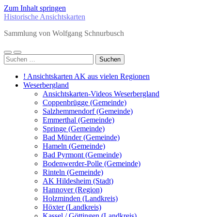
Zum Inhalt springen
Historische Ansichtskarten
Sammlung von Wolfgang Schnurbusch
Mobile-
Suchfeld
Suchen
Menü
ein-/ausblenden
nach:
ein-/ausblenden
! Ansichtskarten AK aus vielen Regionen
Weserbergland
Ansichtskarten-Videos Weserbergland
Coppenbrügge (Gemeinde)
Salzhemmendorf (Gemeinde)
Emmerthal (Gemeinde)
Springe (Gemeinde)
Bad Münder (Gemeinde)
Hameln (Gemeinde)
Bad Pyrmont (Gemeinde)
Bodenwerder-Polle (Gemeinde)
Rinteln (Gemeinde)
AK Hildesheim (Stadt)
Hannover (Region)
Holzminden (Landkreis)
Höxter (Landkreis)
Kassel / Göttingen (Landkreis)