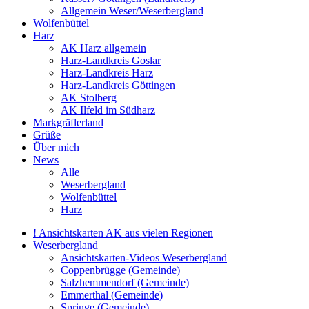
Allgemein Weser/Weserbergland
Wolfenbüttel
Harz
AK Harz allgemein
Harz-Landkreis Goslar
Harz-Landkreis Harz
Harz-Landkreis Göttingen
AK Stolberg
AK Ilfeld im Südharz
Markgräflerland
Grüße
Über mich
News
Alle
Weserbergland
Wolfenbüttel
Harz
! Ansichtskarten AK aus vielen Regionen
Weserbergland
Ansichtskarten-Videos Weserbergland
Coppenbrügge (Gemeinde)
Salzhemmendorf (Gemeinde)
Emmerthal (Gemeinde)
Springe (Gemeinde)