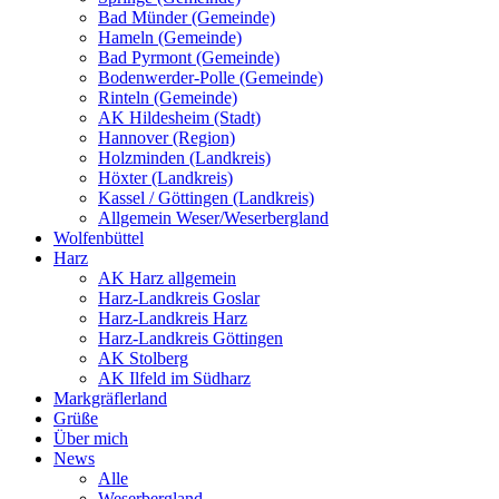
Bad Münder (Gemeinde)
Hameln (Gemeinde)
Bad Pyrmont (Gemeinde)
Bodenwerder-Polle (Gemeinde)
Rinteln (Gemeinde)
AK Hildesheim (Stadt)
Hannover (Region)
Holzminden (Landkreis)
Höxter (Landkreis)
Kassel / Göttingen (Landkreis)
Allgemein Weser/Weserbergland
Wolfenbüttel
Harz
AK Harz allgemein
Harz-Landkreis Goslar
Harz-Landkreis Harz
Harz-Landkreis Göttingen
AK Stolberg
AK Ilfeld im Südharz
Markgräflerland
Grüße
Über mich
News
Alle
Weserbergland