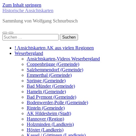
Zum Inhalt springen
Historische Ansichtskarten
Sammlung von Wolfgang Schnurbusch
Mobile-
Suchfeld
Suchen
Menü
ein-/ausblenden
nach:
ein-/ausblenden
! Ansichtskarten AK aus vielen Regionen
Weserbergland
Ansichtskarten-Videos Weserbergland
Coppenbrügge (Gemeinde)
Salzhemmendorf (Gemeinde)
Emmerthal (Gemeinde)
Springe (Gemeinde)
Bad Münder (Gemeinde)
Hameln (Gemeinde)
Bad Pyrmont (Gemeinde)
Bodenwerder-Polle (Gemeinde)
Rinteln (Gemeinde)
AK Hildesheim (Stadt)
Hannover (Region)
Holzminden (Landkreis)
Höxter (Landkreis)
Kassel / Göttingen (Landkreis)