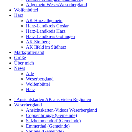
Allgemein Weser/Weserbergland
Wolfenbüttel
Harz
AK Harz allgemein
Harz-Landkreis Goslar
Harz-Landkreis Harz
Harz-Landkreis Göttingen
AK Stolberg
AK Ilfeld im Südharz
Markgräflerland
Grüße
Über mich
News
Alle
Weserbergland
Wolfenbüttel
Harz
! Ansichtskarten AK aus vielen Regionen
Weserbergland
Ansichtskarten-Videos Weserbergland
Coppenbrügge (Gemeinde)
Salzhemmendorf (Gemeinde)
Emmerthal (Gemeinde)
Springe (Gemeinde)