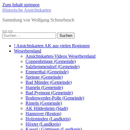
Zum Inhalt springen
Historische Ansichtskarten
Sammlung von Wolfgang Schnurbusch
Mobile-
Suchfeld
Suchen
Menü
ein-/ausblenden
nach:
ein-/ausblenden
! Ansichtskarten AK aus vielen Regionen
Weserbergland
Ansichtskarten-Videos Weserbergland
Coppenbrügge (Gemeinde)
Salzhemmendorf (Gemeinde)
Emmerthal (Gemeinde)
Springe (Gemeinde)
Bad Münder (Gemeinde)
Hameln (Gemeinde)
Bad Pyrmont (Gemeinde)
Bodenwerder-Polle (Gemeinde)
Rinteln (Gemeinde)
AK Hildesheim (Stadt)
Hannover (Region)
Holzminden (Landkreis)
Höxter (Landkreis)
Kassel / Göttingen (Landkreis)