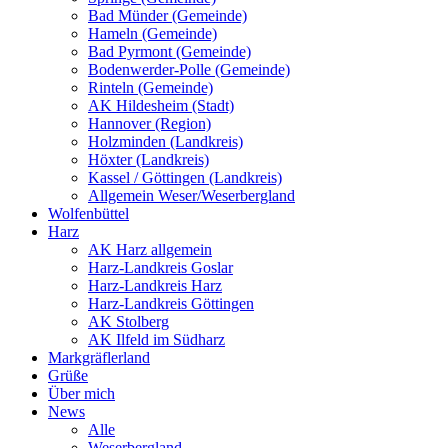
Bad Münder (Gemeinde)
Hameln (Gemeinde)
Bad Pyrmont (Gemeinde)
Bodenwerder-Polle (Gemeinde)
Rinteln (Gemeinde)
AK Hildesheim (Stadt)
Hannover (Region)
Holzminden (Landkreis)
Höxter (Landkreis)
Kassel / Göttingen (Landkreis)
Allgemein Weser/Weserbergland
Wolfenbüttel
Harz
AK Harz allgemein
Harz-Landkreis Goslar
Harz-Landkreis Harz
Harz-Landkreis Göttingen
AK Stolberg
AK Ilfeld im Südharz
Markgräflerland
Grüße
Über mich
News
Alle
Weserbergland