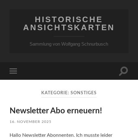
HISTORISCHE
ANSICHTSKARTEN
Sammlung von Wolfgang Schnurbusch
Suchfe
Mobile-
ein-/a
Menü
ein-/ausblenden
KATEGORIE:
SONSTIGES
Newsletter Abo erneuern!
16. NOVEMBER 2025
Hallo Newsletter Abonnenten. Ich musste leider