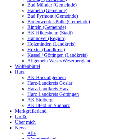
Bad Münder (Gemeinde)
Hameln (Gemeinde)
Bad Pyrmont (Gemeinde)
Bodenwerder-Polle (Gemeinde)
Rinteln (Gemeinde)
AK Hildesheim (Stadt)
Hannover (Region)
Holzminden (Landkreis)
Höxter (Landkreis)
Kassel / Göttingen (Landkreis)
Allgemein Weser/Weserbergland
Wolfenbüttel
Harz
AK Harz allgemein
Harz-Landkreis Goslar
Harz-Landkreis Harz
Harz-Landkreis Göttingen
AK Stolberg
AK Ilfeld im Südharz
Markgräflerland
Grüße
Über mich
News
Alle
Weserbergland