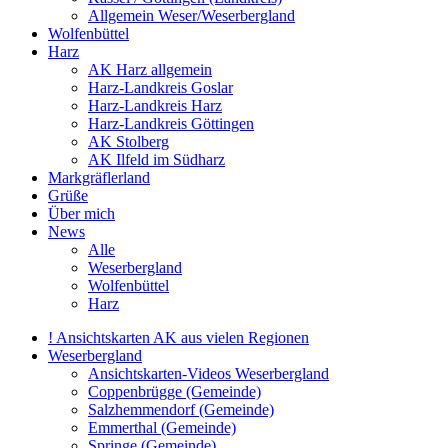
Allgemein Weser/Weserbergland
Wolfenbüttel
Harz
AK Harz allgemein
Harz-Landkreis Goslar
Harz-Landkreis Harz
Harz-Landkreis Göttingen
AK Stolberg
AK Ilfeld im Südharz
Markgräflerland
Grüße
Über mich
News
Alle
Weserbergland
Wolfenbüttel
Harz
! Ansichtskarten AK aus vielen Regionen
Weserbergland
Ansichtskarten-Videos Weserbergland
Coppenbrügge (Gemeinde)
Salzhemmendorf (Gemeinde)
Emmerthal (Gemeinde)
Springe (Gemeinde)