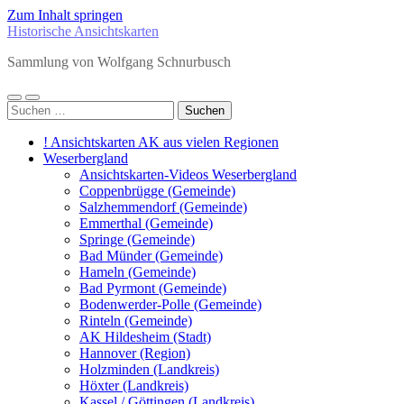
Zum Inhalt springen
Historische Ansichtskarten
Sammlung von Wolfgang Schnurbusch
Mobile-
Suchfeld
Suchen
Menü
ein-/ausblenden
nach:
ein-/ausblenden
! Ansichtskarten AK aus vielen Regionen
Weserbergland
Ansichtskarten-Videos Weserbergland
Coppenbrügge (Gemeinde)
Salzhemmendorf (Gemeinde)
Emmerthal (Gemeinde)
Springe (Gemeinde)
Bad Münder (Gemeinde)
Hameln (Gemeinde)
Bad Pyrmont (Gemeinde)
Bodenwerder-Polle (Gemeinde)
Rinteln (Gemeinde)
AK Hildesheim (Stadt)
Hannover (Region)
Holzminden (Landkreis)
Höxter (Landkreis)
Kassel / Göttingen (Landkreis)