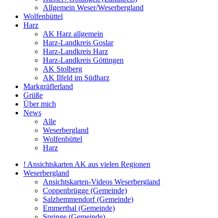
Allgemein Weser/Weserbergland
Wolfenbüttel
Harz
AK Harz allgemein
Harz-Landkreis Goslar
Harz-Landkreis Harz
Harz-Landkreis Göttingen
AK Stolberg
AK Ilfeld im Südharz
Markgräflerland
Grüße
Über mich
News
Alle
Weserbergland
Wolfenbüttel
Harz
! Ansichtskarten AK aus vielen Regionen
Weserbergland
Ansichtskarten-Videos Weserbergland
Coppenbrügge (Gemeinde)
Salzhemmendorf (Gemeinde)
Emmerthal (Gemeinde)
Springe (Gemeinde)