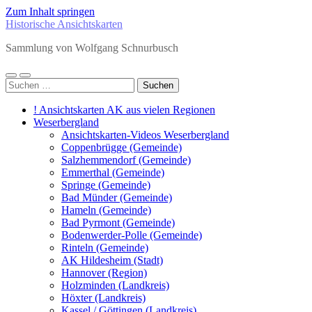
Zum Inhalt springen
Historische Ansichtskarten
Sammlung von Wolfgang Schnurbusch
Mobile-
Suchfeld
Suchen
Menü
ein-/ausblenden
nach:
ein-/ausblenden
! Ansichtskarten AK aus vielen Regionen
Weserbergland
Ansichtskarten-Videos Weserbergland
Coppenbrügge (Gemeinde)
Salzhemmendorf (Gemeinde)
Emmerthal (Gemeinde)
Springe (Gemeinde)
Bad Münder (Gemeinde)
Hameln (Gemeinde)
Bad Pyrmont (Gemeinde)
Bodenwerder-Polle (Gemeinde)
Rinteln (Gemeinde)
AK Hildesheim (Stadt)
Hannover (Region)
Holzminden (Landkreis)
Höxter (Landkreis)
Kassel / Göttingen (Landkreis)