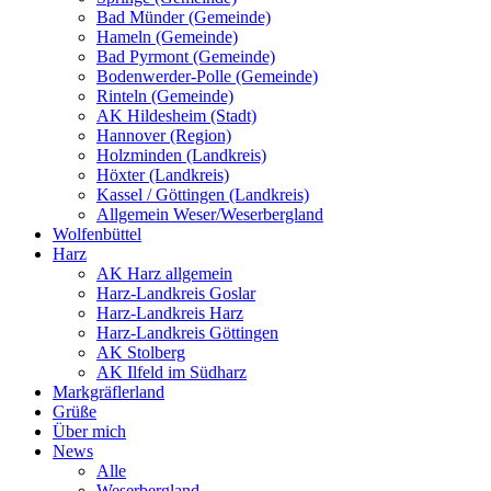
Bad Münder (Gemeinde)
Hameln (Gemeinde)
Bad Pyrmont (Gemeinde)
Bodenwerder-Polle (Gemeinde)
Rinteln (Gemeinde)
AK Hildesheim (Stadt)
Hannover (Region)
Holzminden (Landkreis)
Höxter (Landkreis)
Kassel / Göttingen (Landkreis)
Allgemein Weser/Weserbergland
Wolfenbüttel
Harz
AK Harz allgemein
Harz-Landkreis Goslar
Harz-Landkreis Harz
Harz-Landkreis Göttingen
AK Stolberg
AK Ilfeld im Südharz
Markgräflerland
Grüße
Über mich
News
Alle
Weserbergland