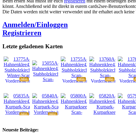
Beim ersten Mal müsst ihr euch
registrieren
mit einem beliebigen Benu
könnt. Anschließend seid ihr direkt in eurem cards2see-Benutzerkonto.
Die Daten werden nicht weiter verwendet und ihr erhaltet auch kein
Anmelden/Einloggen
Registrieren
Letzte geladenen Karten
NEU
NEU
NEU
NEU
NEU
NEU
NEU
NEU
Neueste Beiträge: