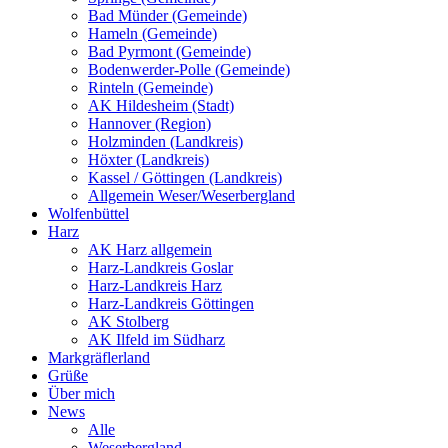
Bad Münder (Gemeinde)
Hameln (Gemeinde)
Bad Pyrmont (Gemeinde)
Bodenwerder-Polle (Gemeinde)
Rinteln (Gemeinde)
AK Hildesheim (Stadt)
Hannover (Region)
Holzminden (Landkreis)
Höxter (Landkreis)
Kassel / Göttingen (Landkreis)
Allgemein Weser/Weserbergland
Wolfenbüttel
Harz
AK Harz allgemein
Harz-Landkreis Goslar
Harz-Landkreis Harz
Harz-Landkreis Göttingen
AK Stolberg
AK Ilfeld im Südharz
Markgräflerland
Grüße
Über mich
News
Alle
Weserbergland