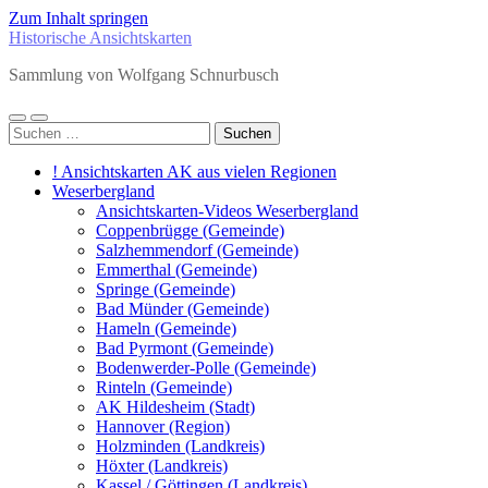
Zum Inhalt springen
Historische Ansichtskarten
Sammlung von Wolfgang Schnurbusch
Mobile-
Suchfeld
Suchen
Menü
ein-/ausblenden
nach:
ein-/ausblenden
! Ansichtskarten AK aus vielen Regionen
Weserbergland
Ansichtskarten-Videos Weserbergland
Coppenbrügge (Gemeinde)
Salzhemmendorf (Gemeinde)
Emmerthal (Gemeinde)
Springe (Gemeinde)
Bad Münder (Gemeinde)
Hameln (Gemeinde)
Bad Pyrmont (Gemeinde)
Bodenwerder-Polle (Gemeinde)
Rinteln (Gemeinde)
AK Hildesheim (Stadt)
Hannover (Region)
Holzminden (Landkreis)
Höxter (Landkreis)
Kassel / Göttingen (Landkreis)