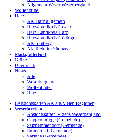
Allgemein Weser/Weserbergland
Wolfenbüttel
Harz
AK Harz allgemein
Harz-Landkreis Goslar
Harz-Landkreis Harz
Harz-Landkreis Göttingen
AK Stolberg
AK Ilfeld im Südharz
Markgräflerland
Grüße
Über mich
News
Alle
Weserbergland
Wolfenbüttel
Harz
! Ansichtskarten AK aus vielen Regionen
Weserbergland
Ansichtskarten-Videos Weserbergland
Coppenbrügge (Gemeinde)
Salzhemmendorf (Gemeinde)
Emmerthal (Gemeinde)
Springe (Gemeinde)