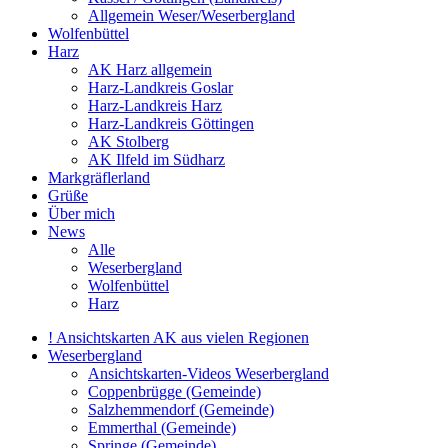
Allgemein Weser/Weserbergland
Wolfenbüttel
Harz
AK Harz allgemein
Harz-Landkreis Goslar
Harz-Landkreis Harz
Harz-Landkreis Göttingen
AK Stolberg
AK Ilfeld im Südharz
Markgräflerland
Grüße
Über mich
News
Alle
Weserbergland
Wolfenbüttel
Harz
! Ansichtskarten AK aus vielen Regionen
Weserbergland
Ansichtskarten-Videos Weserbergland
Coppenbrügge (Gemeinde)
Salzhemmendorf (Gemeinde)
Emmerthal (Gemeinde)
Springe (Gemeinde)