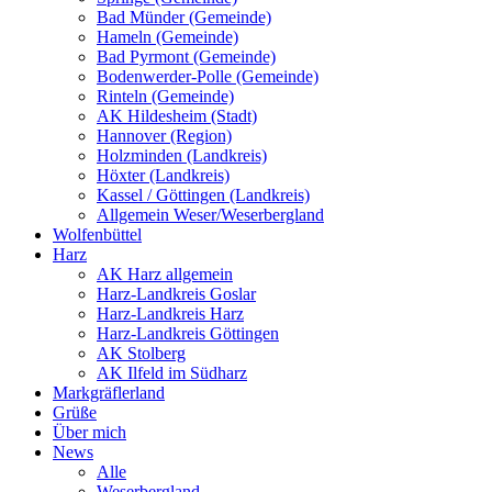
Bad Münder (Gemeinde)
Hameln (Gemeinde)
Bad Pyrmont (Gemeinde)
Bodenwerder-Polle (Gemeinde)
Rinteln (Gemeinde)
AK Hildesheim (Stadt)
Hannover (Region)
Holzminden (Landkreis)
Höxter (Landkreis)
Kassel / Göttingen (Landkreis)
Allgemein Weser/Weserbergland
Wolfenbüttel
Harz
AK Harz allgemein
Harz-Landkreis Goslar
Harz-Landkreis Harz
Harz-Landkreis Göttingen
AK Stolberg
AK Ilfeld im Südharz
Markgräflerland
Grüße
Über mich
News
Alle
Weserbergland