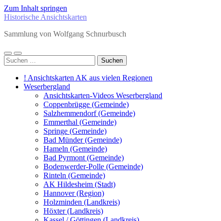
Zum Inhalt springen
Historische Ansichtskarten
Sammlung von Wolfgang Schnurbusch
Mobile-
Suchfeld
Suchen
Menü
ein-/ausblenden
nach:
ein-/ausblenden
! Ansichtskarten AK aus vielen Regionen
Weserbergland
Ansichtskarten-Videos Weserbergland
Coppenbrügge (Gemeinde)
Salzhemmendorf (Gemeinde)
Emmerthal (Gemeinde)
Springe (Gemeinde)
Bad Münder (Gemeinde)
Hameln (Gemeinde)
Bad Pyrmont (Gemeinde)
Bodenwerder-Polle (Gemeinde)
Rinteln (Gemeinde)
AK Hildesheim (Stadt)
Hannover (Region)
Holzminden (Landkreis)
Höxter (Landkreis)
Kassel / Göttingen (Landkreis)