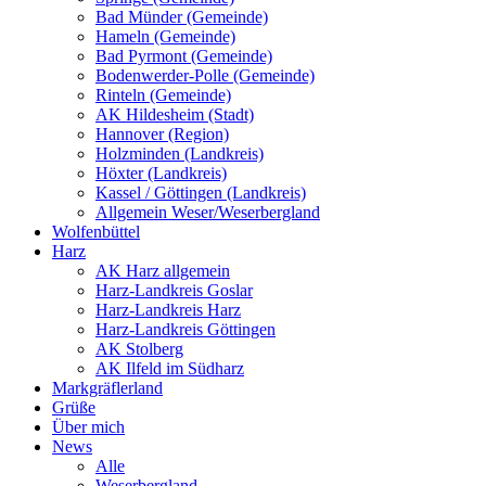
Bad Münder (Gemeinde)
Hameln (Gemeinde)
Bad Pyrmont (Gemeinde)
Bodenwerder-Polle (Gemeinde)
Rinteln (Gemeinde)
AK Hildesheim (Stadt)
Hannover (Region)
Holzminden (Landkreis)
Höxter (Landkreis)
Kassel / Göttingen (Landkreis)
Allgemein Weser/Weserbergland
Wolfenbüttel
Harz
AK Harz allgemein
Harz-Landkreis Goslar
Harz-Landkreis Harz
Harz-Landkreis Göttingen
AK Stolberg
AK Ilfeld im Südharz
Markgräflerland
Grüße
Über mich
News
Alle
Weserbergland