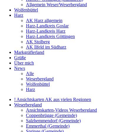
Allgemein Weser/Weserbergland
Wolfenbüttel
Harz
AK Harz allgemein
Harz-Landkreis Goslar
Harz-Landkreis Harz
Harz-Landkreis Göttingen
AK Stolberg
AK Ilfeld im Südharz
Markgräflerland
Grüße
Über mich
News
Alle
Weserbergland
Wolfenbüttel
Harz
! Ansichtskarten AK aus vielen Regionen
Weserbergland
Ansichtskarten-Videos Weserbergland
Coppenbrügge (Gemeinde)
Salzhemmendorf (Gemeinde)
Emmerthal (Gemeinde)
Springe (Gemeinde)