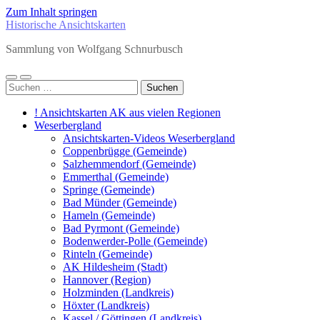
Zum Inhalt springen
Historische Ansichtskarten
Sammlung von Wolfgang Schnurbusch
Mobile-
Suchfeld
Suchen
Menü
ein-/ausblenden
nach:
ein-/ausblenden
! Ansichtskarten AK aus vielen Regionen
Weserbergland
Ansichtskarten-Videos Weserbergland
Coppenbrügge (Gemeinde)
Salzhemmendorf (Gemeinde)
Emmerthal (Gemeinde)
Springe (Gemeinde)
Bad Münder (Gemeinde)
Hameln (Gemeinde)
Bad Pyrmont (Gemeinde)
Bodenwerder-Polle (Gemeinde)
Rinteln (Gemeinde)
AK Hildesheim (Stadt)
Hannover (Region)
Holzminden (Landkreis)
Höxter (Landkreis)
Kassel / Göttingen (Landkreis)