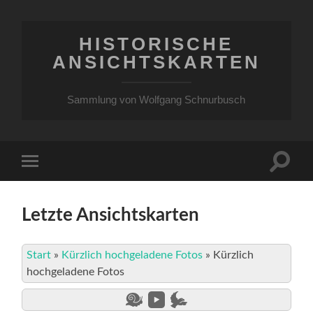
HISTORISCHE
ANSICHTSKARTEN
Sammlung von Wolfgang Schnurbusch
Suchfe
Mobile-
ein-/a
Menü
ein-/ausblenden
Letzte Ansichtskarten
Start
»
Kürzlich hochgeladene Fotos
»
Kürzlich
hochgeladene Fotos