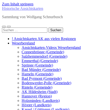
Zum Inhalt springen
Historische Ansichtskarten
Sammlung von Wolfgang Schnurbusch
Mobile-
Suchfeld
Suchen
Menü
ein-/ausblenden
nach:
ein-/ausblenden
! Ansichtskarten AK aus vielen Regionen
Weserbergland
Ansichtskarten-Videos Weserbergland
Coppenbrügge (Gemeinde)
Salzhemmendorf (Gemeinde)
Emmerthal (Gemeinde)
Springe (Gemeinde)
Bad Münder (Gemeinde)
Hameln (Gemeinde)
Bad Pyrmont (Gemeinde)
Bodenwerder-Polle (Gemeinde)
Rinteln (Gemeinde)
AK Hildesheim (Stadt)
Hannover (Region)
Holzminden (Landkreis)
Höxter (Landkreis)
Kassel / Göttingen (Landkreis)