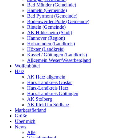
Bad Münder (Gemeinde)
Hameln (Gemeinde)
Bad Pyrmont (Gemeinde)
Bodenwerder-Polle (Gemeinde)
Rinteln (Gemeinde)
AK Hildesheim (Stadt)
Hannover (Region)
Holzminden (Landkreis)
Höxter (Landkreis)
Kassel / Göttingen (Landkreis)
Allgemein Weser/Weserbergland
Wolfenbüttel
Harz
AK Harz allgemein
Harz-Landkreis Goslar
Harz-Landkreis Harz
Harz-Landkreis Göttingen
AK Stolberg
AK Ilfeld im Südharz
Markgräflerland
Grüße
Über mich
News
Alle
Weserbergland