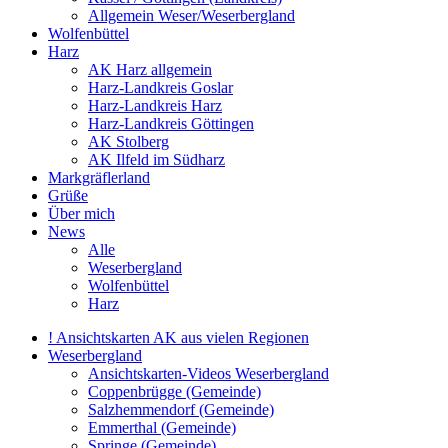
Allgemein Weser/Weserbergland
Wolfenbüttel
Harz
AK Harz allgemein
Harz-Landkreis Goslar
Harz-Landkreis Harz
Harz-Landkreis Göttingen
AK Stolberg
AK Ilfeld im Südharz
Markgräflerland
Grüße
Über mich
News
Alle
Weserbergland
Wolfenbüttel
Harz
! Ansichtskarten AK aus vielen Regionen
Weserbergland
Ansichtskarten-Videos Weserbergland
Coppenbrügge (Gemeinde)
Salzhemmendorf (Gemeinde)
Emmerthal (Gemeinde)
Springe (Gemeinde)