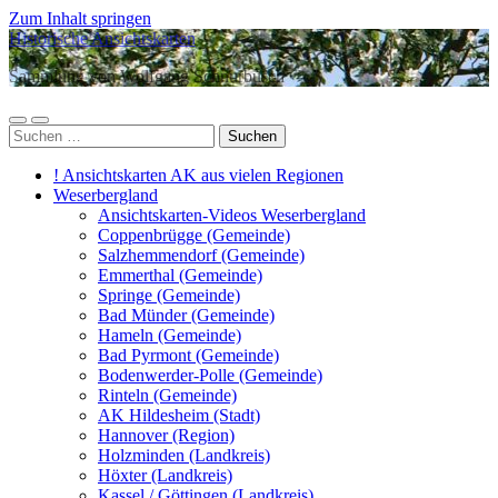
Zum Inhalt springen
Historische Ansichtskarten
Sammlung von Wolfgang Schnurbusch
Mobile-
Suchfeld
Suchen
Menü
ein-/ausblenden
nach:
ein-/ausblenden
! Ansichtskarten AK aus vielen Regionen
Weserbergland
Ansichtskarten-Videos Weserbergland
Coppenbrügge (Gemeinde)
Salzhemmendorf (Gemeinde)
Emmerthal (Gemeinde)
Springe (Gemeinde)
Bad Münder (Gemeinde)
Hameln (Gemeinde)
Bad Pyrmont (Gemeinde)
Bodenwerder-Polle (Gemeinde)
Rinteln (Gemeinde)
AK Hildesheim (Stadt)
Hannover (Region)
Holzminden (Landkreis)
Höxter (Landkreis)
Kassel / Göttingen (Landkreis)