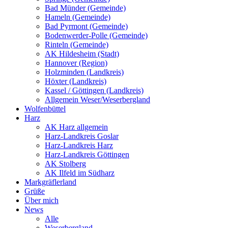
Bad Münder (Gemeinde)
Hameln (Gemeinde)
Bad Pyrmont (Gemeinde)
Bodenwerder-Polle (Gemeinde)
Rinteln (Gemeinde)
AK Hildesheim (Stadt)
Hannover (Region)
Holzminden (Landkreis)
Höxter (Landkreis)
Kassel / Göttingen (Landkreis)
Allgemein Weser/Weserbergland
Wolfenbüttel
Harz
AK Harz allgemein
Harz-Landkreis Goslar
Harz-Landkreis Harz
Harz-Landkreis Göttingen
AK Stolberg
AK Ilfeld im Südharz
Markgräflerland
Grüße
Über mich
News
Alle
Weserbergland