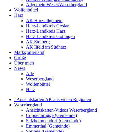
Allgemein Weser/Weserbergland
Wolfenbüttel
Harz
AK Harz allgemein
Harz-Landkreis Goslar
Harz-Landkreis Harz
Harz-Landkreis Göttingen
AK Stolberg
AK Ilfeld im Südharz
Markgräflerland
Grüße
Über mich
News
Alle
Weserbergland
Wolfenbüttel
Harz
! Ansichtskarten AK aus vielen Regionen
Weserbergland
Ansichtskarten-Videos Weserbergland
Coppenbrügge (Gemeinde)
Salzhemmendorf (Gemeinde)
Emmerthal (Gemeinde)
Springe (Gemeinde)